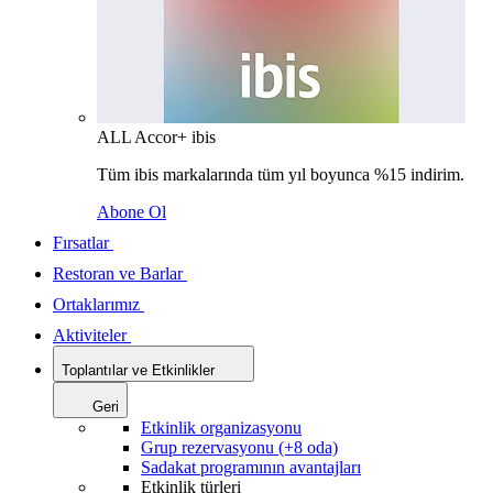
ALL Accor+ ibis
Tüm ibis markalarında tüm yıl boyunca %15 indirim.
Abone Ol
Fırsatlar
Restoran ve Barlar
Ortaklarımız
Aktiviteler
Toplantılar ve Etkinlikler
Geri
Etkinlik organizasyonu
Grup rezervasyonu (+8 oda)
Sadakat programının avantajları
Etkinlik türleri