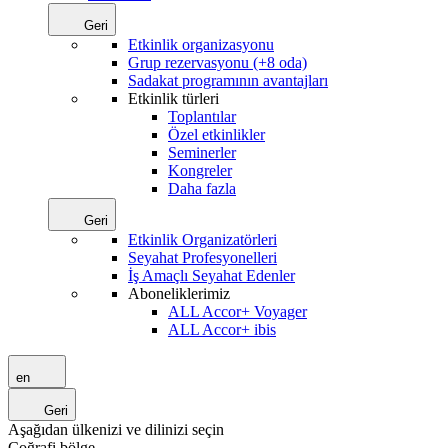
Geri
Etkinlik organizasyonu
Grup rezervasyonu (+8 oda)
Sadakat programının avantajları
Etkinlik türleri
Toplantılar
Özel etkinlikler
Seminerler
Kongreler
Daha fazla
Geri
Etkinlik Organizatörleri
Seyahat Profesyonelleri
İş Amaçlı Seyahat Edenler
Aboneliklerimiz
ALL Accor+ Voyager
ALL Accor+ ibis
en
Geri
Aşağıdan ülkenizi ve dilinizi seçin
Coğrafi bölge