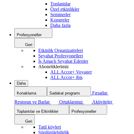
Toplantılar
Özel etkinlikler
Seminerler
Kongreler
Daha fazla
Profesyoneller
Geri
Etkinlik Organizatörleri
Seyahat Profesyonelleri
İş Amaçlı Seyahat Edenler
Aboneliklerimiz
ALL Accor+ Voyager
ALL Accor+ ibis
Daha
Fırsatlar
Konaklama
Sadakat programı
Restoran ve Barlar
Ortaklarımız
Aktiviteler
Toplantılar ve Etkinlikler
Profesyoneller
Geri
Tatil köyleri
Sürdürülebilirlik