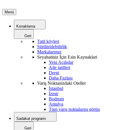
Menü
Konaklama
Geri
Tatil köyleri
Sürdürülebilirlik
Markalarımız
Seyahatiniz İçin Esin Kaynaklari
Yeni Açılışlar
Aile tatilleri
Dergi
Daha Fazlası
Variş Noktanizdaki Oteller
İstanbul
İzmir
Bodrum
Antalya
Tüm varış noktalarını görün
Sadakat programı
Geri