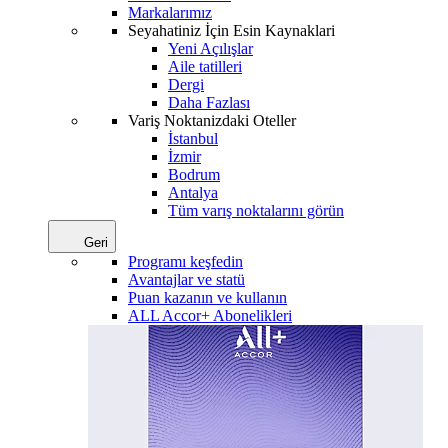
Markalarımız
Seyahatiniz İçin Esin Kaynaklari
Yeni Açılışlar
Aile tatilleri
Dergi
Daha Fazlası
Variş Noktanizdaki Oteller
İstanbul
İzmir
Bodrum
Antalya
Tüm varış noktalarını görün
Geri
Programı keşfedin
Avantajlar ve statü
Puan kazanın ve kullanın
ALL Accor+ Abonelikleri