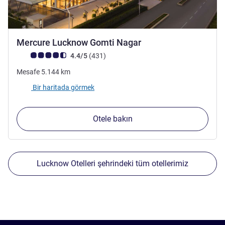
4 yıldız
Mercure Lucknow Gomti Nagar
Avis müşterileri puanı (ALL Puanlama)
görüş
4.4/5
(431
)
Mesafe
5.144
km
Bir haritada görmek
Otele bakın
Lucknow Otelleri şehrindeki tüm otellerimiz