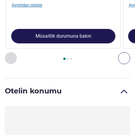
Ayrıntıları göster
Ayr
Müsaitlik durumuna bakın
Sayfa
1
/
3
, Oda 1 : Superior Room with 1 king size bed and
Önceki - Oda
Son
Otelin konumu