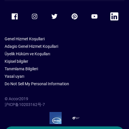
Accor Facebook
Accor Instagram
Accor Twitter
Accor Pinterest
Accor Youtube
Accor Li
Genel Hizmet Koşullari
Adagio Genel Hizmet Koşullari
Üyelik Hüküm ve Koşulları
Kişisel bilgiler
Tanımlama Bilgileri
Yasal uyarı
Do Not Sell My Personal Information
© Accor2019
沪ICP备10203162号-7
SSL Secure – globalSign