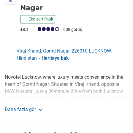
5 yıldız
Nagar
Eko sertifikalı
Avis müşterileri puanı (ALL Puanlama)
608 görüş
4.0/5
Viraj Khand, Gomti Nagar, 226010 LUCKNOW,
Hindistan
-
Haritaya bak
Novotel Lucknow, where luxury meets convenience in the
Açıklama
heart of Gomti Nagar. Situated in Viraj Khand, opposite
MAX Hospital, just a 30-minute drive from both Lucknow
Airport and the Railway Station. Pet friendly hotel with 106
well-appointed rooms and suites which offer comfort like
Daha fazla gör
home. Our elegant venues span 8000 square feet, perfect
Novotel Lucknow Gomti Nagar
for grand celebrations and conventions. Indulge in a
culinary journey at our rooftop bar & lounge, Edge and The