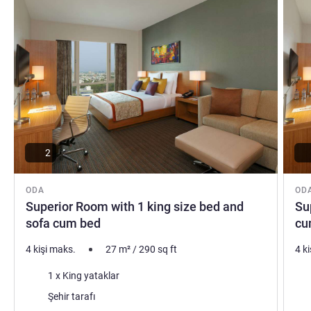
2
ODA
OD
Superior Room with 1 king size bed and
Su
sofa cum bed
cu
4 kişi maks.
27
m²
/
290
sq ft
4 k
Şilte
Şilt
1 x King yataklar
Manzara:
Man
Şehir tarafı