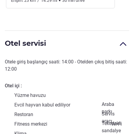
Erişim:
23
km
/
14.29
mi
30
min
drive
Otel servisi
Otele giriş başlangıç saati:
14:00
- Otelden çıkış bitiş saati:
12:00
Otel içi
Yüzme havuzu
Araba
Evcil hayvan kabul ediliyor
parkı
Servis
Restoran
aracı
Tekerlekli
Fitness merkezi
Wi-Fi
sandalye
Klima