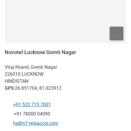
Novotel Lucknow Gomti Nagar
Viraj Khand, Gomti Nagar
226010
LUCKNOW
HINDISTAN
GPS
:
26.851704, 81.023912
+91 522 715 7001
Telefon
Faks
+91 78000 04090
İletişim için e-posta
ha8m7-re@accor.com