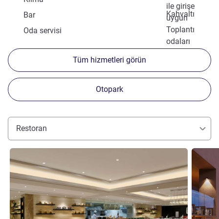
ile girişe
Kahvaltı
Bar
uygun
Toplantı
Oda servisi
odaları
Tüm hizmetleri görün
Otopark
Restoran
Ayrıntıları göster
Ayrıntılar