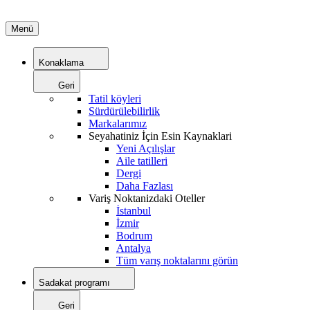
Menü
Konaklama
Geri
Tatil köyleri
Sürdürülebilirlik
Markalarımız
Seyahatiniz İçin Esin Kaynaklari
Yeni Açılışlar
Aile tatilleri
Dergi
Daha Fazlası
Variş Noktanizdaki Oteller
İstanbul
İzmir
Bodrum
Antalya
Tüm varış noktalarını görün
Sadakat programı
Geri