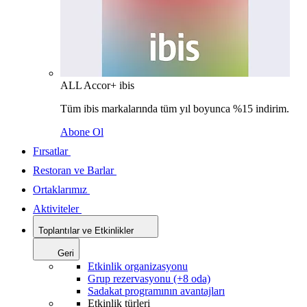
ALL Accor+ ibis
Tüm ibis markalarında tüm yıl boyunca %15 indirim.
Abone Ol
Fırsatlar
Restoran ve Barlar
Ortaklarımız
Aktiviteler
Toplantılar ve Etkinlikler
Geri
Etkinlik organizasyonu
Grup rezervasyonu (+8 oda)
Sadakat programının avantajları
Etkinlik türleri