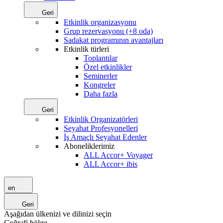
Geri
Etkinlik organizasyonu
Grup rezervasyonu (+8 oda)
Sadakat programının avantajları
Etkinlik türleri
Toplantılar
Özel etkinlikler
Seminerler
Kongreler
Daha fazla
Geri
Etkinlik Organizatörleri
Seyahat Profesyonelleri
İş Amaçlı Seyahat Edenler
Aboneliklerimiz
ALL Accor+ Voyager
ALL Accor+ ibis
en
Geri
Aşağıdan ülkenizi ve dilinizi seçin
Coğrafi bölge