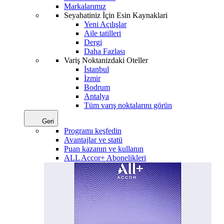
Markalarımız
Seyahatiniz İçin Esin Kaynaklari
Yeni Açılışlar
Aile tatilleri
Dergi
Daha Fazlası
Variş Noktanizdaki Oteller
İstanbul
İzmir
Bodrum
Antalya
Tüm varış noktalarını görün
Geri
Programı keşfedin
Avantajlar ve statü
Puan kazanın ve kullanın
ALL Accor+ Abonelikleri