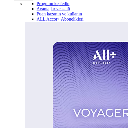
Programı keşfedin
Avantajlar ve statü
Puan kazanın ve kullanın
ALL Accor+ Abonelikleri