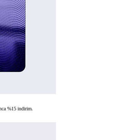
nca %15 indirim.