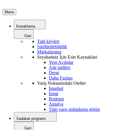
Menü
Konaklama
Geri
Tatil köyleri
Sürdürülebilirlik
Markalarımız
Seyahatiniz İçin Esin Kaynaklari
Yeni Açılışlar
Aile tatilleri
Dergi
Daha Fazlası
Variş Noktanizdaki Oteller
İstanbul
İzmir
Bodrum
Antalya
Tüm varış noktalarını görün
Sadakat programı
Geri