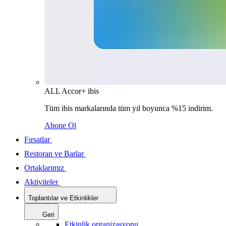
ALL Accor+ ibis
Tüm ibis markalarında tüm yıl boyunca %15 indirim.
Abone Ol
Fırsatlar
Restoran ve Barlar
Ortaklarımız
Aktiviteler
Toplantılar ve Etkinlikler
Geri
Etkinlik organizasyonu