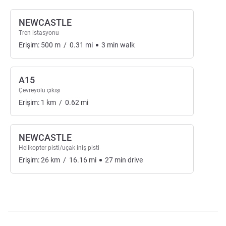
NEWCASTLE
Tren istasyonu
Erişim:
500
m
/
0.31
mi
3
min
walk
A15
Çevreyolu çıkışı
Erişim:
1
km
/
0.62
mi
NEWCASTLE
Helikopter pisti/uçak iniş pisti
Erişim:
26
km
/
16.16
mi
27
min
drive