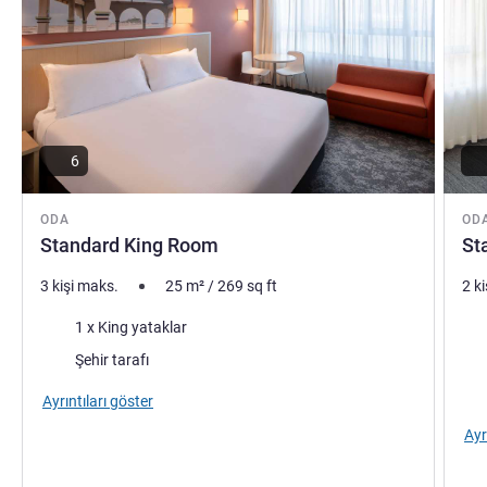
6
ODA
OD
Standard King Room
St
3 kişi maks.
25
m²
/
269
sq ft
2 k
Şilte
Şilt
1 x King yataklar
Manzara:
Man
Şehir tarafı
Ayrıntıları göster
Ayr