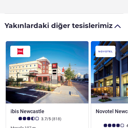
Yakınlardaki diğer tesislerimiz
3,5 yıldız
ibis Newcastle
Novotel Newc
Avis müşterileri puanı (ALL Puanlama)
görüş
3.7/5
(818
)
Avis müşterileri 
4
Mesafe
107
m