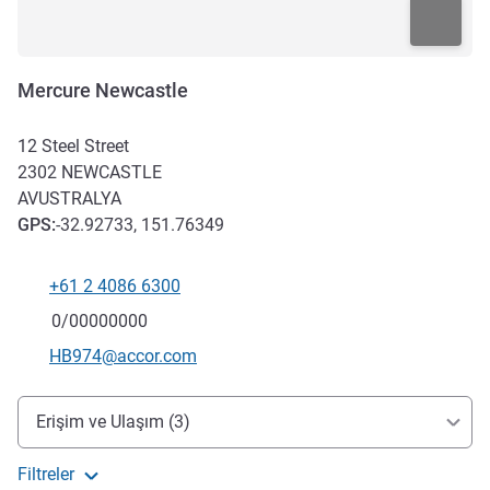
Mercure Newcastle
12 Steel Street
2302
NEWCASTLE
AVUSTRALYA
GPS
:
-32.92733, 151.76349
+61 2 4086 6300
Telefon
Faks
0/00000000
İletişim için e-posta
HB974@accor.com
Erişim ve ulaşım
Erişim ve Ulaşım (3)
Filtreler