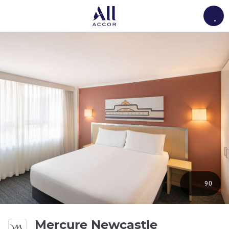
Load
90
4 yıldız
Mercure Newcastle