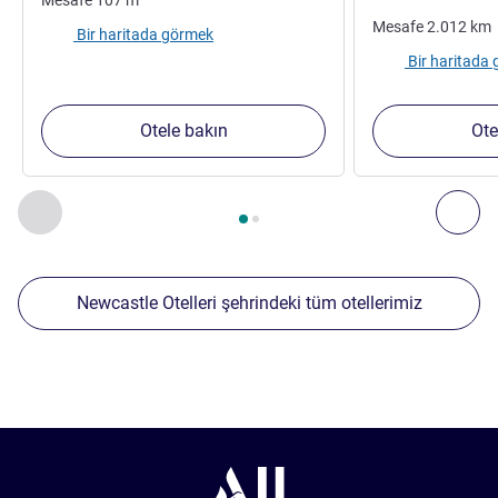
Mesafe
2.012
km
Bir haritada görmek
Bir haritada
Otele bakın
Ote
Sayfa
1
/
2
, Yakınlardaki diğer tesislerimiz 1 :, Yakınlardaki diğ
Önceki - Yakınlardaki diğer tesislerimiz
Sonr
Newcastle Otelleri şehrindeki tüm otellerimiz