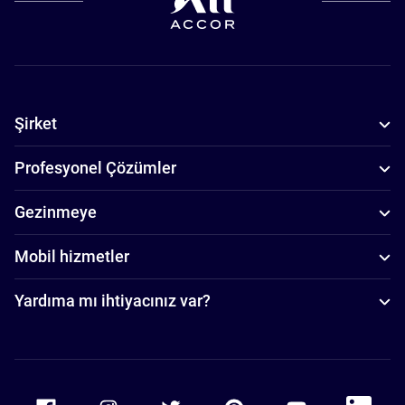
Şirket
Profesyonel Çözümler
Gezinmeye
Mobil hizmetler
Yardıma mı ihtiyacınız var?
Accor Facebook
Accor Instagram
Accor Twitter
Accor Pinterest
Accor Youtube
Accor Li