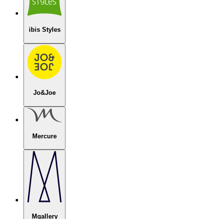
ibis Styles
Jo&Joe
Mercure
Mgallery