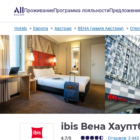
Проживание
Программа лояльности
Предложени
Hotels
Европа
Австрия
ВЕНА (земля Австрии)
Отел
ibis Вена Хауп
Примечание: отзывы клиентов (Рейт
4.7/5
Отзывов: 3 443