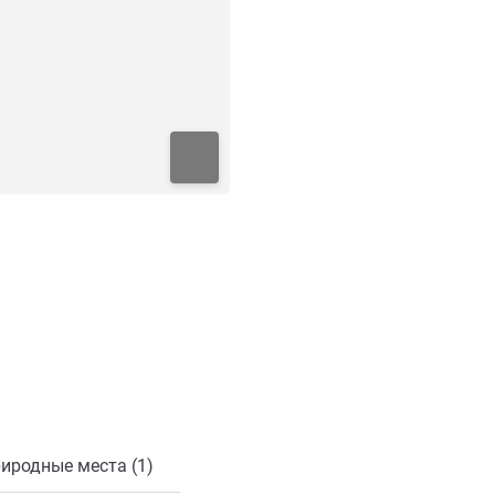
онной почты
иродные места (1)