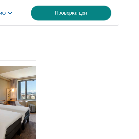
риф
Проверка цен
ия