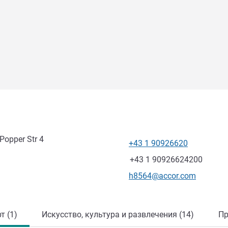
 Popper Str 4
+43 1 90926620
Телефон
Факс
+43 1 90926624200
Контактный адрес электр
h8564@accor.com
т (1)
Искусство, культура и развлечения (14)
Пр