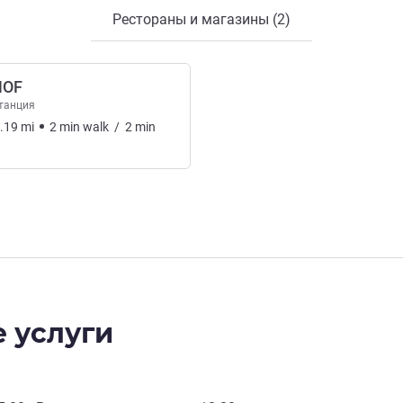
Рестораны и магазины (2)
HOF
танция
.19
mi
2
min
walk
/
2
min
 услуги