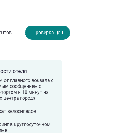
ентов
Проверка цен
ости отеля
м от главного вокзала с
мым сообщением с
портом и 10 минут на
о центра города
кат велосипедов
инг в круглосуточном
име