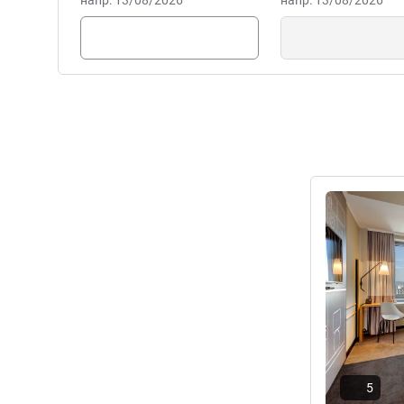
напр: 13/08/2026
напр: 13/08/2026
в нашем отеле вас ждут к
круглосуточные закуски и 
добраться до центра город
Heike Fehrmann Управлени
Подробная 
5