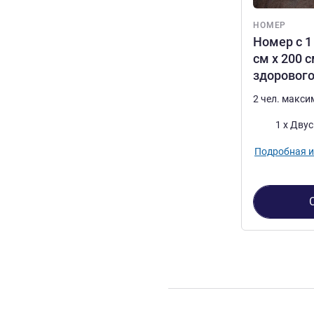
НОМЕР
Номер с 1
см х 200 
здорового
2 чел. макс
Постель
1 x Дву
Подробная 