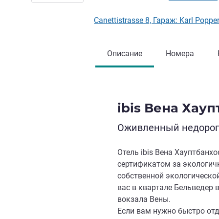
Canettistrasse 8, Гараж: Karl Popp
Описание
Номера
ibis Вена Хау
Оживленный недорого
Отель ibis Вена Хауптбан
сертификатом за экологич
собственной экологической
вас в квартале Бельведер в
вокзала Вены.
Если вам нужно быстро отд