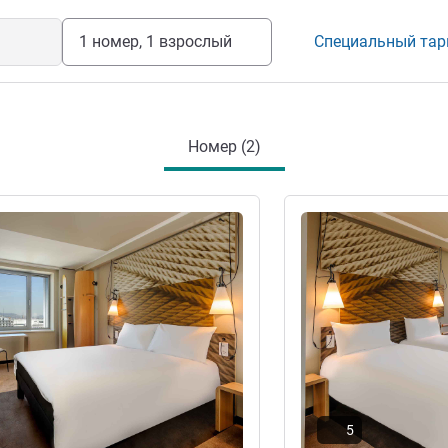
омфортабельные номера,
1 номер, 1 взрослый
Специальный та
напитки, и вы сможете легко
а.
е отелем
Номер (2)
информация
Подробная информац
5