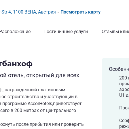
er Str 4, 1100 ВЕНА, Австрия
-
Посмотреть карту
Расположение
Гостиничные услуги
Отзывы кли
птбанхоф
Особенн
й отель, открытый для всех
200 
пря
аэро
хоф, награжденный платиновым
U1 д
ное строительство и участвующий в
 программе AccorHotels,приветствует
Про
сего в 200 метрах от центрального
Серф
охнуть после прибытия или проверить
реж