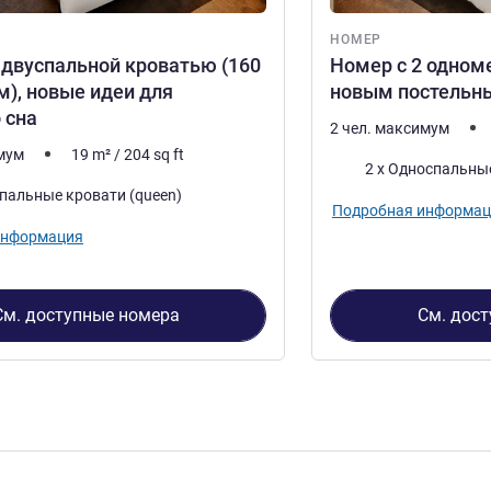
НОМЕР
 двуспальной кроватью (160
Номер с 2 одном
см), новые идеи для
новым постельн
 сна
2 чел. максимум
имум
19
m²
/
204
sq ft
Постель
2 x Односпальны
спальные кровати (queen)
Подробная информац
информация
См. доступные номера
См. дос