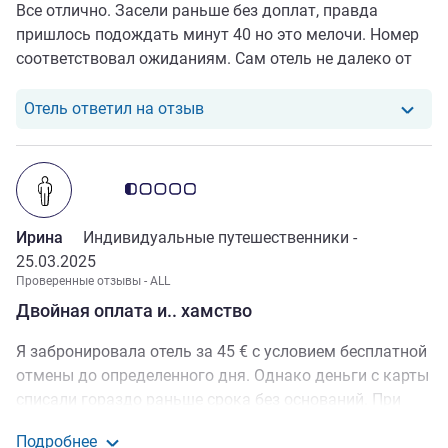
Все отлично. Засели раньше без доплат, правда
пришлось подождать минут 40 но это мелочи. Номер
соответствовал ожиданиям. Сам отель не далеко от
центра рядом 2 станции метро, 2 продуктовых
магазина, Пратер и. колесо обозрения
Отель ответил на отзыв от Мар
Отель ответил на отзыв
Примечание: отзывы клиентов 0.5/5
Ирина
Индивидуальные путешественники -
25.03.2025
Проверенные отзывы - ALL
Двойная оплата и.. хамство
Я забронировала отель за 45 € с условием бесплатной
отмены до определенного дня. Однако деньги с карты
списали гораздо раньше срока без оснований. При
заселении администратор ( судя по поведению,
Подробнее
старший) торопилась с оплатой, не давая мне времени