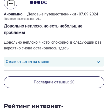
трансфер, который я заказала у администратора в
Примечание: отзывы клиентов 3.5/5
аэропорт, обошелся мне в 60 €. За мной приехал
микроавтобус, который мог увезти команду из 10
Анонимно
Деловые путешественники -
07.09.2024
человек. Сама гостиница чистая, соответствует 3 *.
Проверенные отзывы - ALL
Довольно неплохо, но есть небольшие
проблемы
Довольно неплохо, чисто, спокойно, в следующий раз
вероятно снова остановлюсь здесь
Отель ответил на отзыв от null
Отель ответил на отзыв
Последние отзывы: 20
Рейтинг интернет-