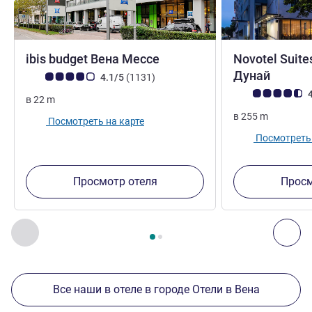
2 звезды
ibis budget Вена Мессе
Novotel Suite
4 зве
Дунай
Примечание: отзывы клиентов (Рейтинг ALL)
Отзывов
4.1/5
(1131
)
Примечание: отз
4
в
22
m
в
255
m
Посмотреть на карте
Посмотреть 
Просмотр отеля
Просм
Страница
1
из
2
, Другие отели поблизости 1 :, Другие оте
Назад - Другие отели поблизости
Дал
Все наши в отеле в городе Отели в Вена