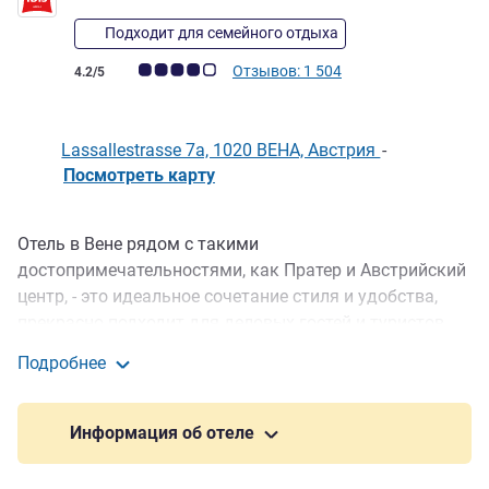
Подходит для семейного отдыха
Примечание: отзывы клиентов (Рейтинг ALL)
Отзывов: 1 504
4.2/5
Lassallestrasse 7a, 1020 ВЕНА, Австрия
-
Посмотреть карту
Отель в Вене рядом с такими
Описание
достопримечательностями, как Пратер и Австрийский
центр, - это идеальное сочетание стиля и удобства,
прекрасно подходит для деловых гостей и туристов.
Начните день с вкуснейшего завтрака (шведский
Подробнее
стол), а вечером расслабьтесь с любимым напитком и
ibis Вена Мессе
закусками в баре.
Информация об отеле
В парке развлечений Пратер - более 250 аттракционов.
Здесь традиции превосходно сочетаются с