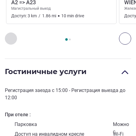
A2 => A23
WIE
Магистральный выезд
Желез
Доступ:
3
km
/
1.86
mi
10
min
drive
Досту
Страница
1
из
2
, Доступ и транспорт 1 :, Доступ и транспо
Назад - Доступ и транспорт
Дал
Гостиничные услуги
Регистрация заезда с
15:00
- Регистрация выезда до
12:00
При отеле
Парковка
Можно
с
Доступ на инвалидном кресле
Wi-Fi