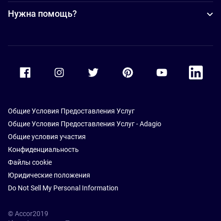
Нужна помощь?
Accor Facebook
Accor Instagram
Accor Twitter
Accor Pinterest
Accor Youtube
Accor Li
Общие Условия Предоставления Услуг
Общие Условия Предоставления Услуг - Adagio
Общие условия участия
Конфиденциальность
Файлы cookie
Юридические положения
Do Not Sell My Personal Information
© Accor2019