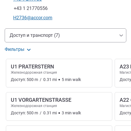
Телефон
Факс
+43 1 21770556
Контактный адрес электронной почты
H2736@accor.com
Доступ и транспорт
Доступ и транспорт (7)
Фильтры
U1 PRATERSTERN
A23 
Железнодорожная станция
Магис
Доступ:
500
m
/
0.31
mi
5
min
walk
Досту
U1 VORGARTENSTRASSE
A22 
Железнодорожная станция
Магис
Доступ:
500
m
/
0.31
mi
3
min
walk
Досту