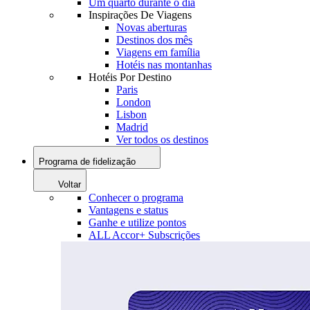
Um quarto durante o dia
Inspirações De Viagens
Novas aberturas
Destinos dos mês
Viagens em família
Hotéis nas montanhas
Hotéis Por Destino
Paris
London
Lisbon
Madrid
Ver todos os destinos
Programa de fidelização
Voltar
Conhecer o programa
Vantagens e status
Ganhe e utilize pontos
ALL Accor+ Subscrições