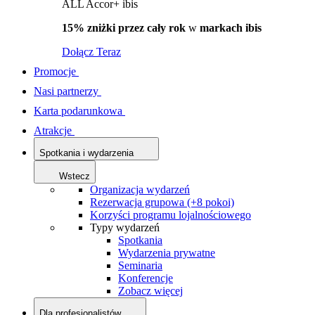
ALL Accor+ ibis
15% zniżki przez cały rok
w
markach ibis
Dołącz Teraz
Promocje
Nasi partnerzy
Karta podarunkowa
Atrakcje
Spotkania i wydarzenia
Wstecz
Organizacja wydarzeń
Rezerwacja grupowa (+8 pokoi)
Korzyści programu lojalnościowego
Typy wydarzeń
Spotkania
Wydarzenia prywatne
Seminaria
Konferencje
Zobacz więcej
Dla profesjonalistów