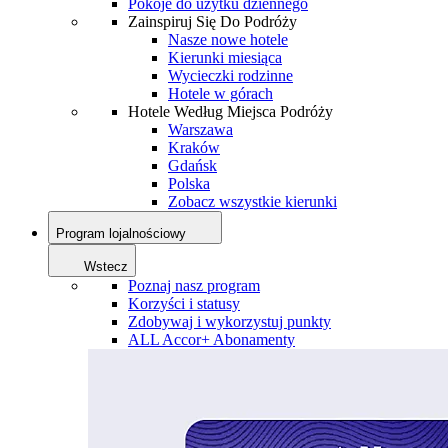
Pokoje do użytku dziennego
Zainspiruj Się Do Podróży
Nasze nowe hotele
Kierunki miesiąca
Wycieczki rodzinne
Hotele w górach
Hotele Według Miejsca Podróży
Warszawa
Kraków
Gdańsk
Polska
Zobacz wszystkie kierunki
Program lojalnościowy
Wstecz
Poznaj nasz program
Korzyści i statusy
Zdobywaj i wykorzystuj punkty
ALL Accor+ Abonamenty