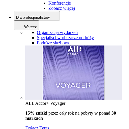
Konferencje
Zobacz więcej
Dla profesjonalistów
Wstecz
Organizacja wydarzeń
Specjaliści w obszarze podróży
Podróże służbowe
ALL Accor+ Voyager
15% znizki
przez cały rok na pobyty w ponad
30
markach
Dołącz Teraz