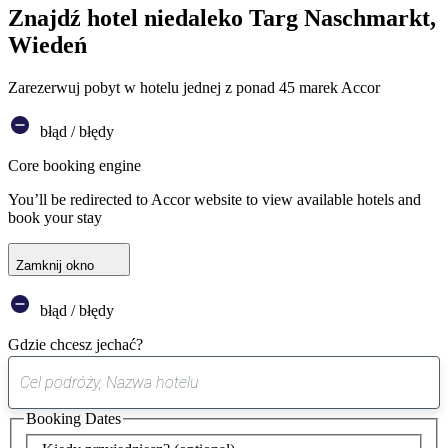
Znajdź hotel niedaleko Targ Naschmarkt,
Wiedeń
Zarezerwuj pobyt w hotelu jednej z ponad 45 marek Accor
błąd / błędy
Core booking engine
You’ll be redirected to Accor website to view available hotels and
book your stay
Zamknij okno
błąd / błędy
Gdzie chcesz jechać?
0
sugestia
Booking Dates
została
znaleziona