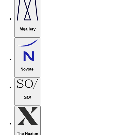
Mgallery
Novotel
SO/
The Hoxton