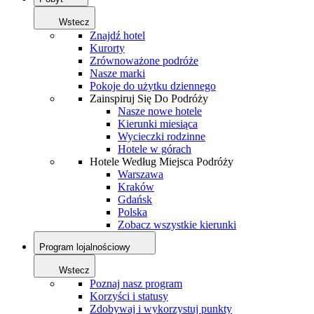
Wstecz
Znajdź hotel
Kurorty
Zrównoważone podróże
Nasze marki
Pokoje do użytku dziennego
Zainspiruj Się Do Podróży
Nasze nowe hotele
Kierunki miesiąca
Wycieczki rodzinne
Hotele w górach
Hotele Według Miejsca Podróży
Warszawa
Kraków
Gdańsk
Polska
Zobacz wszystkie kierunki
Program lojalnościowy
Wstecz
Poznaj nasz program
Korzyści i statusy
Zdobywaj i wykorzystuj punkty