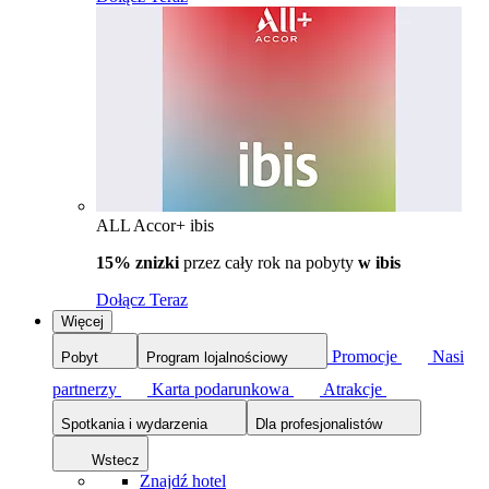
ALL Accor+ ibis
15% znizki
przez cały rok na pobyty
w ibis
Dołącz Teraz
Więcej
Promocje
Nasi
Pobyt
Program lojalnościowy
partnerzy
Karta podarunkowa
Atrakcje
Spotkania i wydarzenia
Dla profesjonalistów
Wstecz
Znajdź hotel