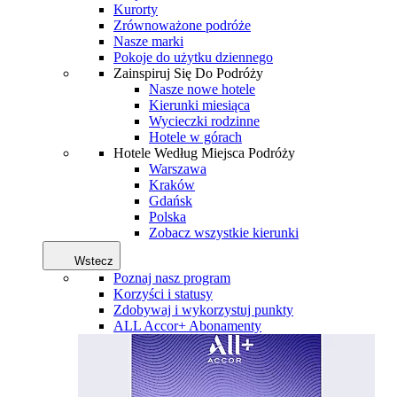
Kurorty
Zrównoważone podróże
Nasze marki
Pokoje do użytku dziennego
Zainspiruj Się Do Podróży
Nasze nowe hotele
Kierunki miesiąca
Wycieczki rodzinne
Hotele w górach
Hotele Według Miejsca Podróży
Warszawa
Kraków
Gdańsk
Polska
Zobacz wszystkie kierunki
Wstecz
Poznaj nasz program
Korzyści i statusy
Zdobywaj i wykorzystuj punkty
ALL Accor+ Abonamenty