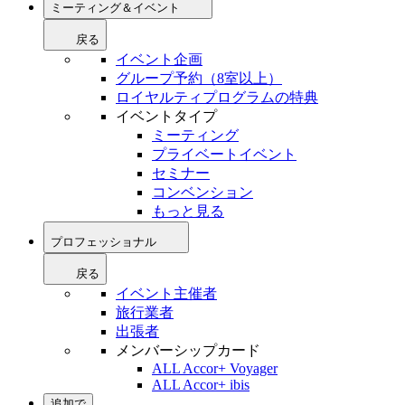
ミーティング＆イベント
戻る
イベント企画
グループ予約（8室以上）
ロイヤルティプログラムの特典
イベントタイプ
ミーティング
プライベートイベント
セミナー
コンベンション
もっと見る
プロフェッショナル
戻る
イベント主催者
旅行業者
出張者
メンバーシップカード
ALL Accor+ Voyager
ALL Accor+ ibis
追加で