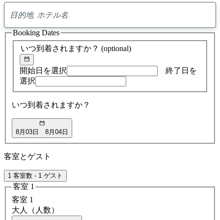
0
ア
Booking Dates
ド
バ
いつ到着されますか？
(optional)
イ
ス
の
開始日を選択
終了日を
検
選択
索
結
いつ到着されますか？
果
8月03日
8月04日
客室とゲスト
1 客室数 - 1 ゲスト
客室 1
客室 1
大人（人数）