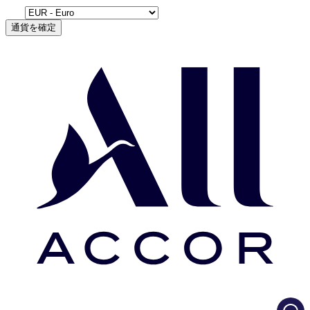
通貨を確定
Load