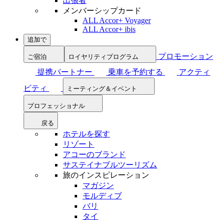
出張者
メンバーシップカード
ALL Accor+ Voyager
ALL Accor+ ibis
追加で
プロモーション
ご宿泊
ロイヤリティプログラム
提携パートナー
乗車を予約する
アクティ
ビティ
ミーティング＆イベント
プロフェッショナル
戻る
ホテルを探す
リゾート
アコーのブランド
サステイナブルツーリズム
旅のインスピレーション
マガジン
モルディブ
バリ
タイ