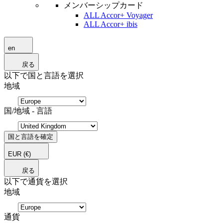
メンバーシップカード
ALL Accor+ Voyager
ALL Accor+ ibis
en
戻る
以下で国と言語を選択
地域
国/地域 - 言語
国と言語を確定
EUR
(€)
戻る
以下で通貨を選択
地域
通貨