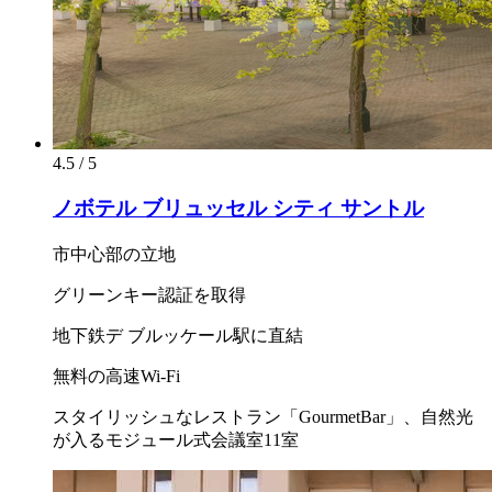
4.5 / 5
ノボテル ブリュッセル シティ サントル
市中心部の立地
グリーンキー認証を取得
地下鉄デ ブルッケール駅に直結
無料の高速Wi-Fi
スタイリッシュなレストラン「GourmetBar」、自然光
が入るモジュール式会議室11室