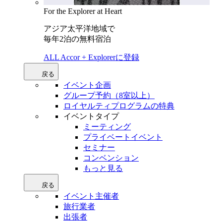
For the Explorer at Heart
アジア太平洋地域で
毎年2泊の無料宿泊
ALL Accor + Explorerに登録
戻る
イベント企画
グループ予約（8室以上）
ロイヤルティプログラムの特典
イベントタイプ
ミーティング
プライベートイベント
セミナー
コンベンション
もっと見る
戻る
イベント主催者
旅行業者
出張者