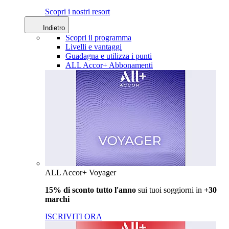
Scopri i nostri resort
Indietro
Scopri il programma
Livelli e vantaggi
Guadagna e utilizza i punti
ALL Accor+ Abbonamenti
ALL Accor+ Voyager
15% di sconto tutto l'anno
sui tuoi soggiorni in
+30
marchi
ISCRIVITI ORA