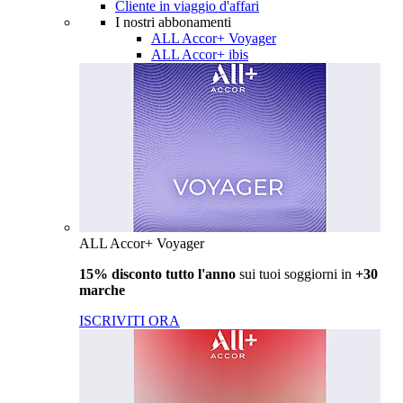
Cliente in viaggio d'affari
I nostri abbonamenti
ALL Accor+ Voyager
ALL Accor+ ibis
ALL Accor+ Voyager
15% disconto tutto l'anno
sui tuoi soggiorni in
+30
marche
ISCRIVITI ORA