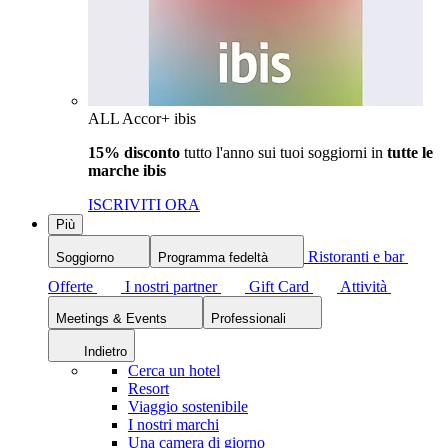
ALL Accor+ ibis
15% disconto
tutto l'anno sui tuoi soggiorni in
tutte le
marche ibis
ISCRIVITI ORA
Più
Ristoranti e bar
Soggiorno
Programma fedeltà
Offerte
I nostri partner
Gift Card
Attività
Meetings & Events
Professionali
Indietro
Cerca un hotel
Resort
Viaggio sostenibile
I nostri marchi
Una camera di giorno