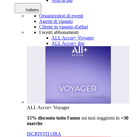
Vedi di più
Indietro
Organizzatori di eventi
Agenti di viaggio
Cliente in viaggio d'affari
I nostri abbonamenti
ALL Accor+ Voyager
ALL Accor+ ibis
ALL Accor+ Voyager
15% disconto tutto l'anno
sui tuoi soggiorni in
+30
marche
ISCRIVITI ORA