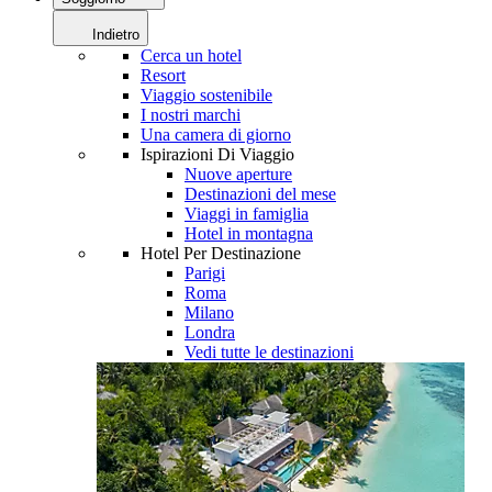
Indietro
Cerca un hotel
Resort
Viaggio sostenibile
I nostri marchi
Una camera di giorno
Ispirazioni Di Viaggio
Nuove aperture
Destinazioni del mese
Viaggi in famiglia
Hotel in montagna
Hotel Per Destinazione
Parigi
Roma
Milano
Londra
Vedi tutte le destinazioni