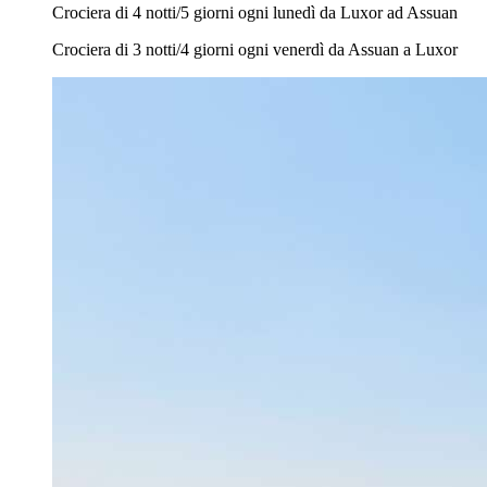
Crociera di 4 notti/5 giorni ogni lunedì da Luxor ad Assuan
Crociera di 3 notti/4 giorni ogni venerdì da Assuan a Luxor