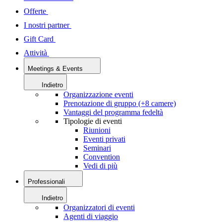
Offerte
I nostri partner
Gift Card
Attività
Meetings & Events
Indietro
Organizzazione eventi
Prenotazione di gruppo (+8 camere)
Vantaggi del programma fedeltà
Tipologie di eventi
Riunioni
Eventi privati
Seminari
Convention
Vedi di più
Professionali
Indietro
Organizzatori di eventi
Agenti di viaggio