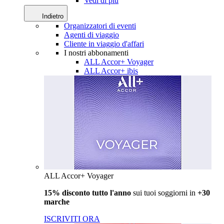
Vedi di più
Indietro
Organizzatori di eventi
Agenti di viaggio
Cliente in viaggio d'affari
I nostri abbonamenti
ALL Accor+ Voyager
ALL Accor+ ibis
ALL Accor+ Voyager
15% disconto tutto l'anno
sui tuoi soggiorni in
+30
marche
ISCRIVITI ORA