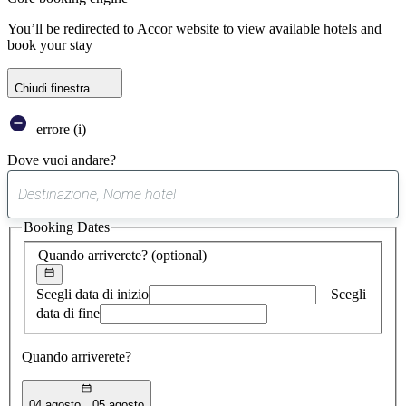
You’ll be redirected to Accor website to view available hotels and
book your stay
Chiudi finestra
errore (i)
Dove vuoi andare?
0
suggerimento
Booking Dates
trovato
Quando arriverete?
(optional)
Scegli data di inizio
Scegli
data di fine
Quando arriverete?
04 agosto
05 agosto