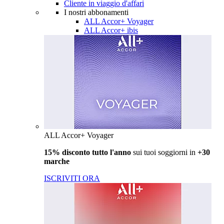
Cliente in viaggio d'affari
I nostri abbonamenti
ALL Accor+ Voyager
ALL Accor+ ibis
ALL Accor+ Voyager
15% disconto tutto l'anno
sui tuoi soggiorni in
+30
marche
ISCRIVITI ORA