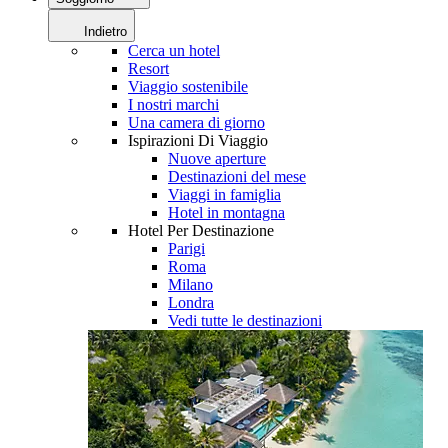
Indietro
Cerca un hotel
Resort
Viaggio sostenibile
I nostri marchi
Una camera di giorno
Ispirazioni Di Viaggio
Nuove aperture
Destinazioni del mese
Viaggi in famiglia
Hotel in montagna
Hotel Per Destinazione
Parigi
Roma
Milano
Londra
Vedi tutte le destinazioni