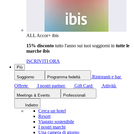
ALL Accor+ ibis
15% disconto
tutto l'anno sui tuoi soggiorni in
tutte le
marche ibis
ISCRIVITI ORA
Più
Ristoranti e bar
Soggiorno
Programma fedeltà
Offerte
I nostri partner
Gift Card
Attività
Meetings & Events
Professionali
Indietro
Cerca un hotel
Resort
Viaggio sostenibile
I nostri marchi
Una camera di giorno