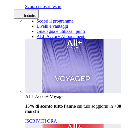
Scopri i nostri resort
Indietro
Scopri il programma
Livelli e vantaggi
Guadagna e utilizza i punti
ALL Accor+ Abbonamenti
ALL Accor+ Voyager
15% di sconto tutto l'anno
sui tuoi soggiorni in
+30
marchi
ISCRIVITI ORA