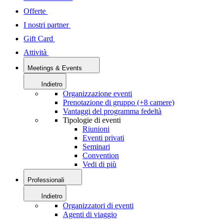
Offerte
I nostri partner
Gift Card
Attività
Meetings & Events
Indietro
Organizzazione eventi
Prenotazione di gruppo (+8 camere)
Vantaggi del programma fedeltà
Tipologie di eventi
Riunioni
Eventi privati
Seminari
Convention
Vedi di più
Professionali
Indietro
Organizzatori di eventi
Agenti di viaggio