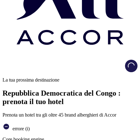
Load
La tua prossima destinazione
Repubblica Democratica del Congo :
prenota il tuo hotel
Prenota un hotel tra gli oltre 45 brand alberghieri di Accor
errore (i)
Core booking engine