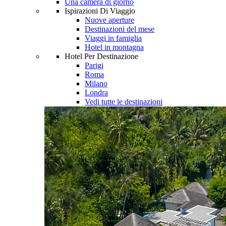
Una camera di giorno
Ispirazioni Di Viaggio
Nuove aperture
Destinazioni del mese
Viaggi in famiglia
Hotel in montagna
Hotel Per Destinazione
Parigi
Roma
Milano
Londra
Vedi tutte le destinazioni