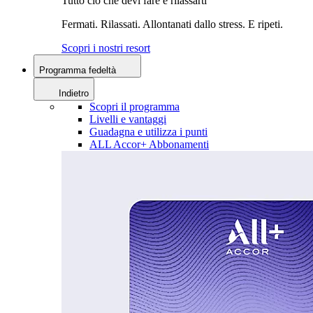
Tutto ciò che devi fare è rilassarti
Fermati. Rilassati. Allontanati dallo stress. E ripeti.
Scopri i nostri resort
Programma fedeltà
Indietro
Scopri il programma
Livelli e vantaggi
Guadagna e utilizza i punti
ALL Accor+ Abbonamenti