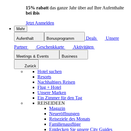
15% rabatt
das ganze Jahr über auf Ihre Aufenthalte
bei ibis
Jetzt Anmelden
Mehr
Deals
Unsere
Aufenthalt
Bonusprogramm
Partner
Geschenkkarte
Aktivitäten
Meetings & Events
Business
Zurück
Hotel suchen
Resorts
Nachhaltiges Reisen
Flug + Hotel
Unsere Marken
Ein Zimmer für den Tag
REISEIDEEN
Magazin
Neueröffnungen
Reiseziele des Monats
Familienausflüge
Entdecken Sie unsere City Guides