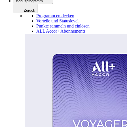
Bonusprogramm
Zurück
Programm entdecken
Vorteile und Statuslevel
Punkte sammeln und einlösen
ALL Accor+ Abonnements