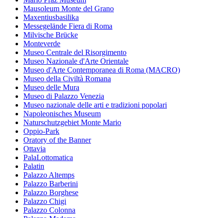
Mausoleum Monte del Grano
Maxentiusbasilika
Messegelände Fiera di Roma
Milvische Brücke
Monteverde
Museo Centrale del Risorgimento
Museo Nazionale d'Arte Orientale
Museo d'Arte Contemporanea di Roma (MACRO)
Museo della Civiltà Romana
Museo delle Mura
Museo di Palazzo Venezia
Museo nazionale delle arti e tradizioni popolari
Napoleonisches Museum
Naturschutzgebiet Monte Mario
Oppio-Park
Oratory of the Banner
Ottavia
PalaLottomatica
Palatin
Palazzo Altemps
Palazzo Barberini
Palazzo Borghese
Palazzo Chigi
Palazzo Colonna