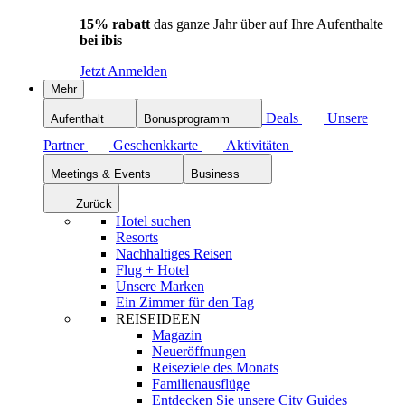
15% rabatt
das ganze Jahr über auf Ihre Aufenthalte
bei ibis
Jetzt Anmelden
Mehr
Deals
Unsere
Aufenthalt
Bonusprogramm
Partner
Geschenkkarte
Aktivitäten
Meetings & Events
Business
Zurück
Hotel suchen
Resorts
Nachhaltiges Reisen
Flug + Hotel
Unsere Marken
Ein Zimmer für den Tag
REISEIDEEN
Magazin
Neueröffnungen
Reiseziele des Monats
Familienausflüge
Entdecken Sie unsere City Guides