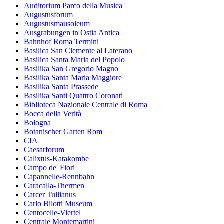
Auditorium Parco della Musica
Augustusforum
Augustusmausoleum
Ausgrabungen in Ostia Antica
Bahnhof Roma Termini
Basilica San Clemente al Laterano
Basilica Santa Maria del Popolo
Basilika San Gregorio Magno
Basilika Santa Maria Maggiore
Basilika Santa Prassede
Basilika Santi Quattro Coronati
Biblioteca Nazionale Centrale di Roma
Bocca della Verità
Bologna
Botanischer Garten Rom
CIA
Caesarforum
Calixtus-Katakombe
Campo de' Fiori
Capannelle-Rennbahn
Caracalla-Thermen
Carcer Tullianus
Carlo Bilotti Museum
Centocelle-Viertel
Centrale Montemartini