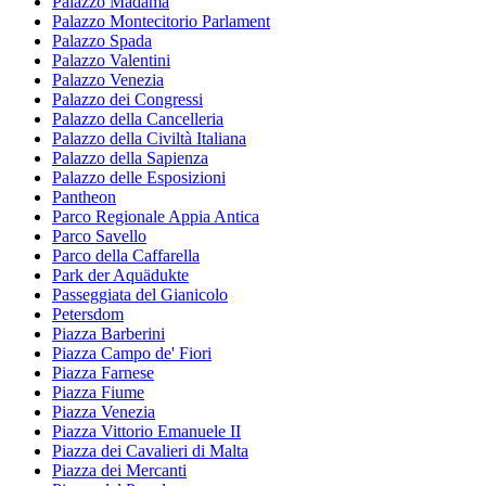
Palazzo Madama
Palazzo Montecitorio Parlament
Palazzo Spada
Palazzo Valentini
Palazzo Venezia
Palazzo dei Congressi
Palazzo della Cancelleria
Palazzo della Civiltà Italiana
Palazzo della Sapienza
Palazzo delle Esposizioni
Pantheon
Parco Regionale Appia Antica
Parco Savello
Parco della Caffarella
Park der Aquädukte
Passeggiata del Gianicolo
Petersdom
Piazza Barberini
Piazza Campo de' Fiori
Piazza Farnese
Piazza Fiume
Piazza Venezia
Piazza Vittorio Emanuele II
Piazza dei Cavalieri di Malta
Piazza dei Mercanti