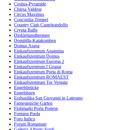
Cestius-Pyramide
Chiesa Valdese
Circus Maximus
Concordia-Tempel
Country Club Castelgandolfo
Crypta Balbi
Diokletiansthermen
Domitilla-Katakomben
Domus Aurea
Einkaufszentrum Anagnina
Einkaufszentrum Domus
Einkaufszentrum Euroma 2
Einkaufszentrum I Granai
Einkaufszentrum Porta di Roma
Einkaufszentrum ROMAEST
Einkaufszentrum Tor Vergata
Engelsbrücke
Engelsburg
Erzbasilika San Giovanni in Laterano
Farnesinische Gärten
Flohmarkt Porta Portese
Fontana Paola
Foro Italico
Forum Romanum
Galleria Alberto Sordi