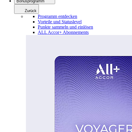
Bonusprogramm
Zurück
Programm entdecken
Vorteile und Statuslevel
Punkte sammeln und einlösen
ALL Accor+ Abonnements