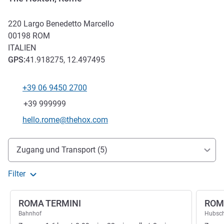
220 Largo Benedetto Marcello
00198
ROM
ITALIEN
GPS
:
41.918275, 12.497495
+39 06 9450 2700
Tel
Fax
+39 999999
Kontakt-E-Mail
hello.rome@thehox.com
Erreichbarkeit und Anbindung
Zugang und Transport (5)
Filter
ROMA TERMINI
ROM
Bahnhof
Hubsch