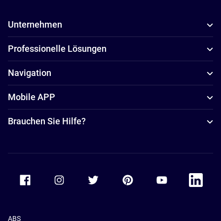
Unternehmen
Professionelle Lösungen
Navigation
Mobile APP
Brauchen Sie Hilfe?
Accor Facebook
Accor Instagram
Accor Twitter
Accor Pinterest
Accor Youtube
Accor Li
ABS