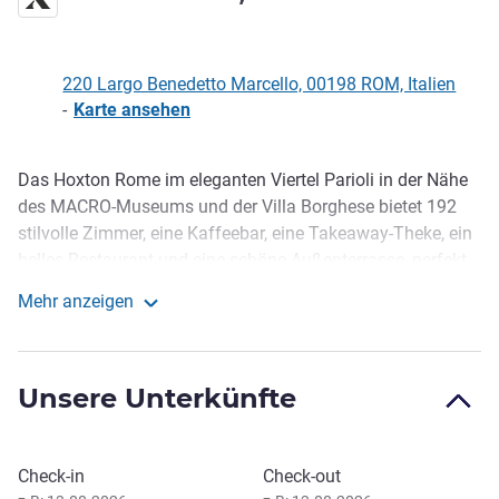
220 Largo Benedetto Marcello, 00198 ROM, Italien
-
Karte ansehen
Das Hoxton Rome im eleganten Viertel Parioli in der Nähe
Beschreibung
des MACRO-Museums und der Villa Borghese bietet 192
stilvolle Zimmer, eine Kaffeebar, eine Takeaway-Theke, ein
helles Restaurant und eine schöne Außenterrasse, perfekt
zum Genießen authentischer italienischer Küche und
Mehr anzeigen
handgemachter Backwaren.
The Hoxton, Rome
We like to think we’re in a bit of a sweet spot here in Rome,
with some of the city’s most beautiful parks, coolest
Unsere Unterkünfte
cultural spots, and best gelato on our doorstep. Leafy Villa
Borghese is in easy walking distance from us, so too are
the MACRO (Museum of Contemporary Art) and the MAXXI
Dieses Hotel buchen
Check-in
Check-out
(National Museum of 21st Century Art) for art buffs to go