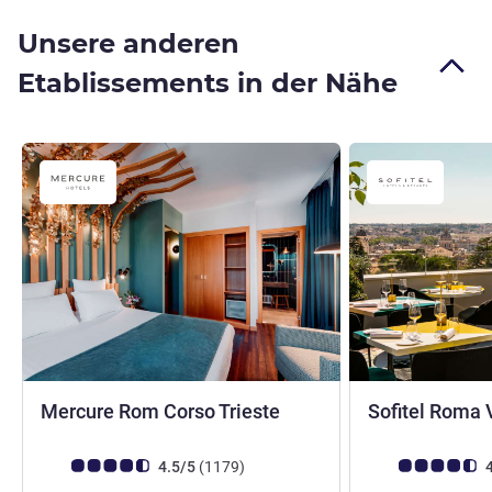
Unsere anderen
Etablissements in der Nähe
4 Sterne
Mercure Rom Corso Trieste
Sofitel Roma 
Note Kundenmeinungen (Bewertung ALL)
Bewertungen
Note Kundenmein
4.5/5
(1179
)
4