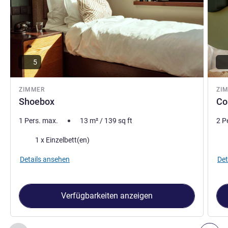
5
ZIMMER
ZI
Shoebox
Co
1 Pers. max.
13
m²
/
139
sq ft
2 P
Bettwäsche
Bet
1 x Einzelbett(en)
Details ansehen
Det
Verfügbarkeiten anzeigen