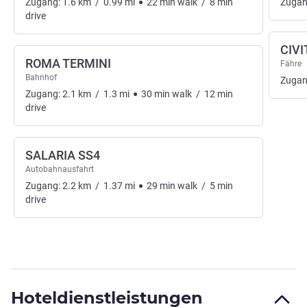
Zugang:
1.6
km
/
0.99
mi
22
min
walk
/
8
min
Zugan
drive
CIV
ROMA TERMINI
Fähre
Bahnhof
Zugan
Zugang:
2.1
km
/
1.3
mi
30
min
walk
/
12
min
drive
SALARIA SS4
Autobahnausfahrt
Zugang:
2.2
km
/
1.37
mi
29
min
walk
/
5
min
drive
Hoteldienstleistungen