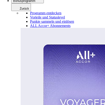
Bonusprogramm
Zurück
Programm entdecken
Vorteile und Statuslevel
Punkte sammeln und einlösen
ALL Accor+ Abonnements