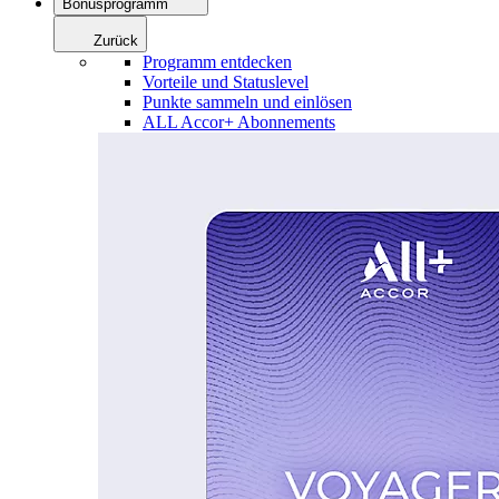
Bonusprogramm
Zurück
Programm entdecken
Vorteile und Statuslevel
Punkte sammeln und einlösen
ALL Accor+ Abonnements