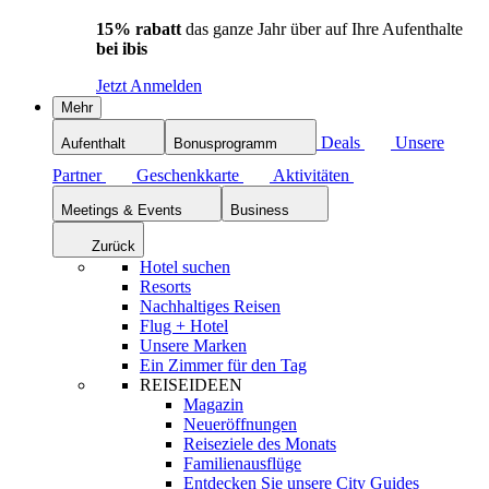
15% rabatt
das ganze Jahr über auf Ihre Aufenthalte
bei ibis
Jetzt Anmelden
Mehr
Deals
Unsere
Aufenthalt
Bonusprogramm
Partner
Geschenkkarte
Aktivitäten
Meetings & Events
Business
Zurück
Hotel suchen
Resorts
Nachhaltiges Reisen
Flug + Hotel
Unsere Marken
Ein Zimmer für den Tag
REISEIDEEN
Magazin
Neueröffnungen
Reiseziele des Monats
Familienausflüge
Entdecken Sie unsere City Guides