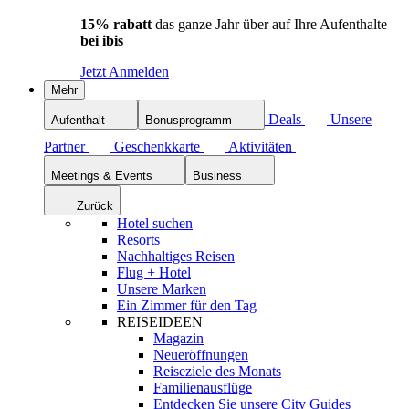
15% rabatt
das ganze Jahr über auf Ihre Aufenthalte
bei ibis
Jetzt Anmelden
Mehr
Deals
Unsere
Aufenthalt
Bonusprogramm
Partner
Geschenkkarte
Aktivitäten
Meetings & Events
Business
Zurück
Hotel suchen
Resorts
Nachhaltiges Reisen
Flug + Hotel
Unsere Marken
Ein Zimmer für den Tag
REISEIDEEN
Magazin
Neueröffnungen
Reiseziele des Monats
Familienausflüge
Entdecken Sie unsere City Guides