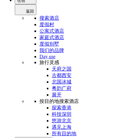
住宿
返回
搜索酒店
度假村
公寓式酒店
家庭式酒店
度假别墅
我们的品牌
Day use
旅行灵感
天府之国
古都西安
北国冰城
粤韵广府
展开
按目的地搜索酒店
探索香港
科技深圳
悠游北京
遇见上海
所有目的地