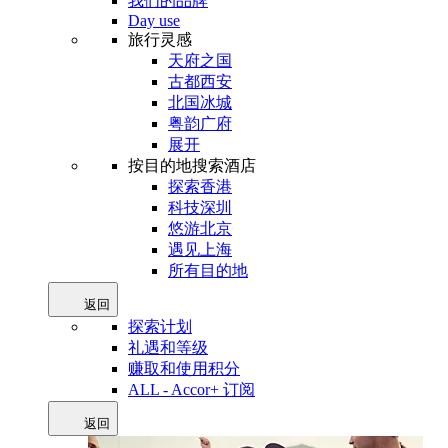
我们的品牌
Day use
旅行灵感
天府之国
古都西安
北国冰城
粤韵广府
展开
按目的地搜索酒店
探索香港
科技深圳
悠游北京
遇见上海
所有目的地
返回
探索计划
礼遇和等级
赚取和使用积分
ALL - Accor+ 订阅
返回