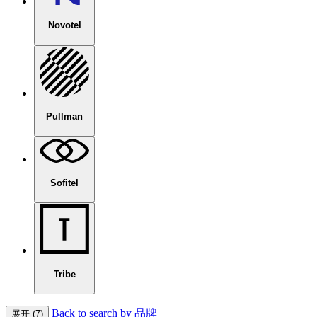
Novotel
Pullman
Sofitel
Tribe
Back to search by 品牌
展开 (7)