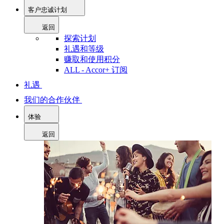
客户忠诚计划
返回
探索计划
礼遇和等级
赚取和使用积分
ALL - Accor+ 订阅
礼遇
我们的合作伙伴
体验
返回