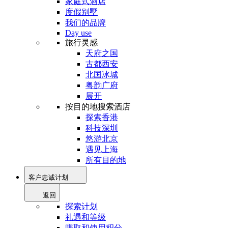
家庭式酒店
度假别墅
我们的品牌
Day use
旅行灵感
天府之国
古都西安
北国冰城
粤韵广府
展开
按目的地搜索酒店
探索香港
科技深圳
悠游北京
遇见上海
所有目的地
客户忠诚计划
返回
探索计划
礼遇和等级
赚取和使用积分