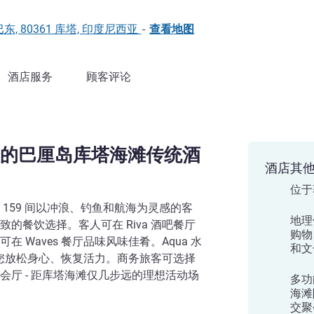
塔巴东, 80361 库塔, 印度尼西亚
-
查看地图
酒店服务
顾客评论
的巴厘岛库塔海滩传统酒
酒店其
位于
159 间以冲浪、钓鱼和航海为灵感的客
地理
的餐饮选择。客人可在 Riva 酒吧餐厅
购物
 Waves 餐厅品味风味佳肴。Aqua 水
和文
帮您放松身心、恢复活力。商务旅客可选择
会厅 - 距库塔海滩仅几步远的理想活动场
多功
海滩
交聚