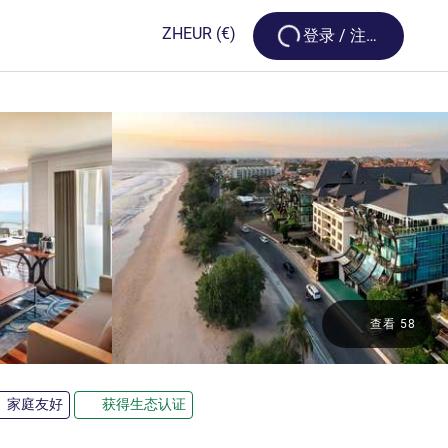
Loading...
ZH
EUR
(€)
登录 / 注册
查看 58
家庭友好
获得生态认证