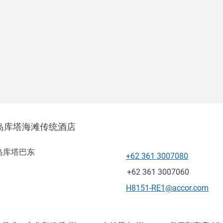
岛库塔海滩传统酒店
尼巴厘岛库塔巴东
+62 361 3007080
电话
传真
+62 361 3007060
联系电子邮件
H8151-RE1@accor.com