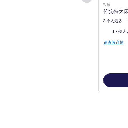
客房
传统特大
3 个人最多
床上用品
1 x 特大
请参阅详情
第
1
页，共
5
页