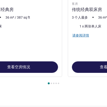
客房
床经典房
传统经典双床房
36
m²
/
387
sq ft
3 个人最多
36
m²
床上用品
床
1 x 两张单人床
请参阅详情
查看空房情况
查
, 客房 1 : 传统特大床经典房 , 客房 2 : 传统经典双床房