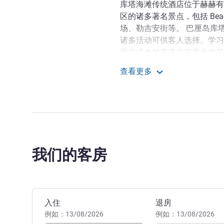
库塔海滩传统酒店位于赫赫有
区的诸多著名景点，包括 Bea
场、勒吉安街等。 巴厘岛库
诸多活动可供客人选择。学习
照片或参加库塔定期举办的艺
查看更多
酒店地理位置便利，距巴厘岛伊
雅高酒店集团管理的巴厘
英里），为往返巴厘岛的旅客
探索我们这家航海主题的精
们的屋顶酒吧和餐厅放松身心
美景。
Jamal Muhamad 酒店管理
我们的客房
预订此酒店
入住
退房
例如：13/08/2026
例如：13/08/2026