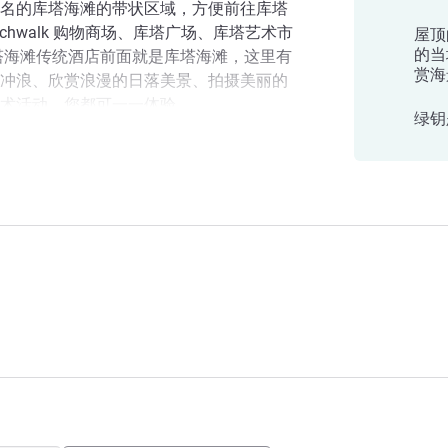
名的库塔海滩的带状区域，方便前往库塔
chwalk 购物商场、库塔广场、库塔艺术市
屋顶
的当
塔海滩传统酒店前面就是库塔海滩，这里有
赏海
冲浪、欣赏浪漫的日落美景、拍摄美丽的
术活动，您都可一一体验。
绿钥
·古斯蒂·努拉·莱伊国际机场仅 5 公里（3
岛库塔海滩传统酒店
提供了便捷的出行条件。
品酒店，这里将商务与休闲相结合。在我
，欣赏库塔海滩地平线上令人屏息的夕阳