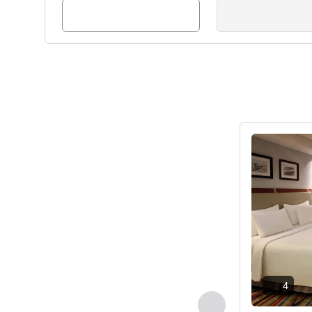
请参阅详情
4
上一个 - 客房