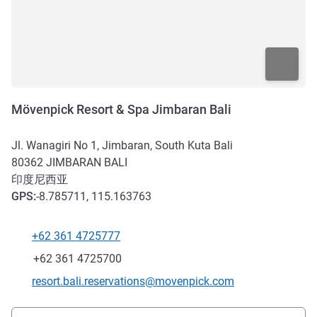
Mövenpick Resort & Spa Jimbaran Bali
Jl. Wanagiri No 1, Jimbaran, South Kuta Bali
80362
JIMBARAN BALI
印度尼西亚
GPS
:
-8.785711, 115.163763
+62 361 4725777
电话
传真
+62 361 4725700
联系电子邮件
resort.bali.reservations@movenpick.com
抵达和交通