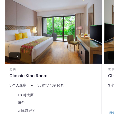
Balinese culture to the world.
Jan Kroeckel 酒店管理
7
客房
客
Classic King Room
Cl
3 个人最多
38
m²
/
409
sq ft
3 
床上用品
床
1 x 特大床
大部分的住宿:
大
阳台
无障碍房间
请