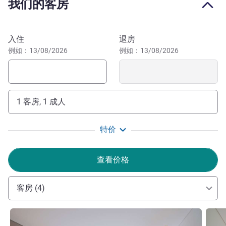
我们的客房
Nestled in the heart of Jimbaran, Mövenpick Resort & Spa
Jimbaran Bali offers a perfect blend of tropical relaxation
and family-friendly experiences. Located near the famous
预订此酒店
入住
退房
Jimbaran Beach and directly connected to Samasta
例如：13/08/2026
例如：13/08/2026
Lifestyle Village, the resort features spacious
accommodation, a lagoon-style pool, wellness experiences
at Arkipela Spa, and diverse dining options. Guests can
enjoy Mövenpick's signature hospitality while exploring the
1 客房, 1 成人
charm of Bali.
Perfectly located in vibrant Nusa Dua, the hotel is steps
特价
from pristine beaches, shopping at Bali Collection, cultural
attractions, and family развлечments, offering effortless
查看价格
access to the island's best experiences and discoveries.
Our aim is to make travelling with children both easy and
客房 (4)
pleasurable, allowing families to create wonderful new
memories together. We want to make our resort as the
请参阅详情
请参
ultimate destination for families, while also showcasing