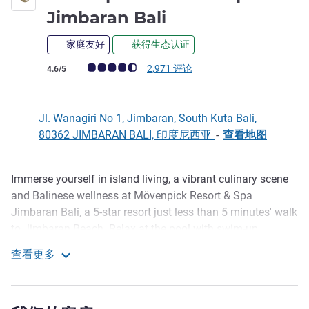
5 星
Jimbaran Bali
家庭友好
获得生态认证
客户意见评级 (ALL 评级)
2,971 评论
4.6/5
Jl. Wanagiri No 1, Jimbaran, South Kuta Bali,
80362 JIMBARAN BALI, 印度尼西亚
-
查看地图
Immerse yourself in island living, a vibrant culinary scene
描述
and Balinese wellness at Mövenpick Resort & Spa
Jimbaran Bali, a 5-star resort just less than 5 minutes' walk
to Jimbaran Beach. Relax at the pool with swim-up
hammocks, experience in the culinary journey around the
查看更多
resort. Stroll at Samasta Lifestyle Village while your
Mövenpick Resort & Spa Jimbaran Bali
children are having fun in our pirate-themed Meera Kids
Club.