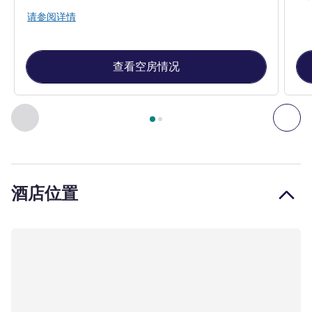
请参阅详情
查看空房情况
第
1
页，共
2
页
, 客房 1 : Classic King Room , 客房 2 : Classi
上一个 - 客房
下一
酒店位置