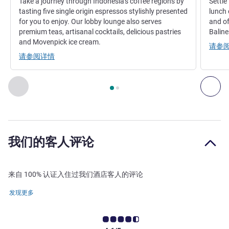
Take a journey through Indonesia's coffee regions by
Settle
tasting five single origin espressos stylishly presented
lunch 
for you to enjoy. Our lobby lounge also serves
and of
premium teas, artisanal cocktails, delicious pastries
Baline
and Movenpick ice cream.
请参
请参阅详情
第
1
页，共
2
页
, 餐厅 1 : KATHA LOBBY LOUNGE AND LIBRA
上一个 - 餐厅
下一
我们的客人评论
来自 100% 认证入住过我们酒店客人的评论
发现更多