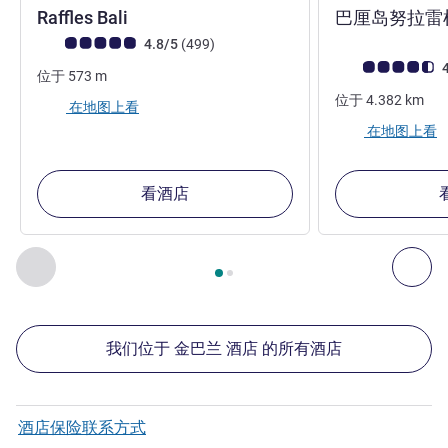
5 星
Raffles Bali
巴厘岛努拉雷
客户意见评级 (ALL 评级)
评论
4.8/5
(499
)
客户意见评级 (ALL
4
位于
573
m
位于
4.382
km
在地图上看
在地图上看
看酒店
第
1
页，共
2
页
, 我们在附近的其他酒店 1 :, 我们在附近的其他酒
上一个 - 我们在附近的其他酒店
下
我们位于 金巴兰 酒店 的所有酒店
酒店保险联系方式