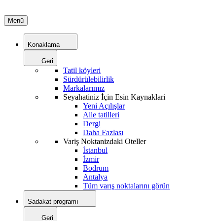
Menü
Konaklama
Geri
Tatil köyleri
Sürdürülebilirlik
Markalarımız
Seyahatiniz İçin Esin Kaynaklari
Yeni Açılışlar
Aile tatilleri
Dergi
Daha Fazlası
Variş Noktanizdaki Oteller
İstanbul
İzmir
Bodrum
Antalya
Tüm varış noktalarını görün
Sadakat programı
Geri