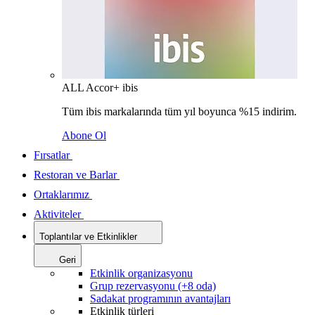
ALL Accor+ ibis
Tüm ibis markalarında tüm yıl boyunca %15 indirim.
Abone Ol
Fırsatlar
Restoran ve Barlar
Ortaklarımız
Aktiviteler
Toplantılar ve Etkinlikler
Geri
Etkinlik organizasyonu
Grup rezervasyonu (+8 oda)
Sadakat programının avantajları
Etkinlik türleri