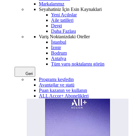
Markalarımız
Seyahatiniz İçin Esin Kaynaklari
Yeni Açılışlar
Aile tatilleri
Dergi
Daha Fazlası
Variş Noktanizdaki Oteller
İstanbul
İzmir
Bodrum
Antalya
Tüm varış noktalarını görün
Geri
Programı keşfedin
Avantajlar ve statü
Puan kazanın ve kullanın
ALL Accor+ Abonelikleri