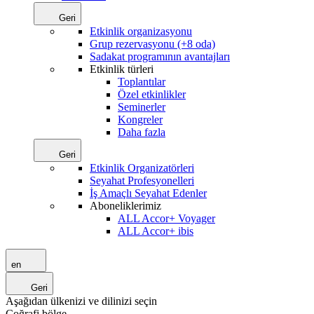
Geri
Etkinlik organizasyonu
Grup rezervasyonu (+8 oda)
Sadakat programının avantajları
Etkinlik türleri
Toplantılar
Özel etkinlikler
Seminerler
Kongreler
Daha fazla
Geri
Etkinlik Organizatörleri
Seyahat Profesyonelleri
İş Amaçlı Seyahat Edenler
Aboneliklerimiz
ALL Accor+ Voyager
ALL Accor+ ibis
en
Geri
Aşağıdan ülkenizi ve dilinizi seçin
Coğrafi bölge