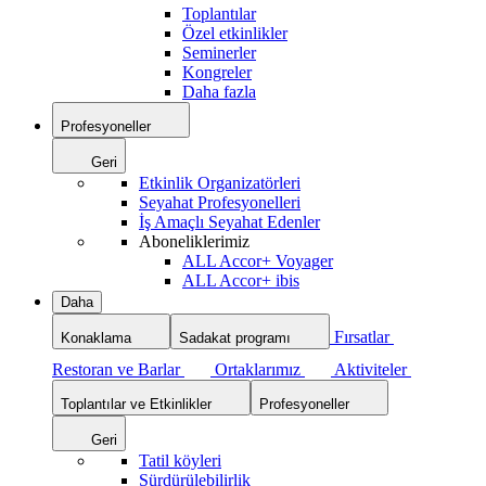
Toplantılar
Özel etkinlikler
Seminerler
Kongreler
Daha fazla
Profesyoneller
Geri
Etkinlik Organizatörleri
Seyahat Profesyonelleri
İş Amaçlı Seyahat Edenler
Aboneliklerimiz
ALL Accor+ Voyager
ALL Accor+ ibis
Daha
Fırsatlar
Konaklama
Sadakat programı
Restoran ve Barlar
Ortaklarımız
Aktiviteler
Toplantılar ve Etkinlikler
Profesyoneller
Geri
Tatil köyleri
Sürdürülebilirlik