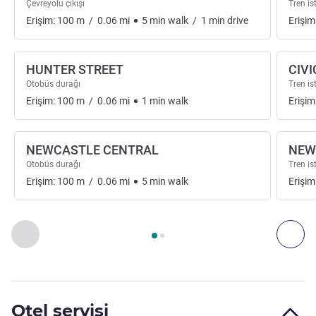
Çevreyolu çıkışı
Tren i
Erişim:
100
m
/
0.06
mi
5
min
walk
/
1
min
drive
Erişim
HUNTER STREET
CIVI
Otobüs durağı
Tren i
Erişim:
100
m
/
0.06
mi
1
min
walk
Erişim
NEWCASTLE CENTRAL
NEW
Otobüs durağı
Tren i
Erişim:
100
m
/
0.06
mi
5
min
walk
Erişim
Sayfa
1
/
2
, Erişim ve Ulaşım 1 :, Erişim ve Ulaşım 2 :
Önceki - Erişim ve Ulaşım
Son
Otel servisi