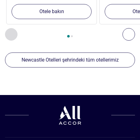
Otele bakın
Ote
Sayfa
1
/
2
, Yakınlardaki diğer tesislerimiz 1 :, Yakınlardaki diğ
Önceki - Yakınlardaki diğer tesislerimiz
Sonr
Newcastle Otelleri şehrindeki tüm otellerimiz