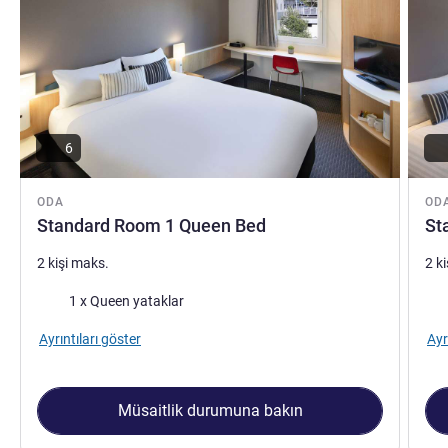
6
ODA
OD
Standard Room 1 Queen Bed
St
2 kişi maks.
2 k
Şilte
Şilt
1 x Queen yataklar
Ayrıntıları göster
Ayr
Müsaitlik durumuna bakın