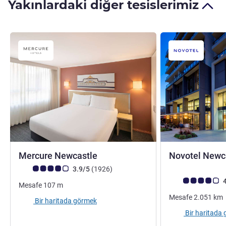
Yakınlardaki diğer tesislerimiz
4 yıldız
Mercure Newcastle
Novotel Newc
Avis müşterileri puanı (ALL Puanlama)
görüş
3.9/5
(1926
)
Avis müşterileri 
4
Mesafe
107
m
Mesafe
2.051
km
Bir haritada görmek
Bir haritada