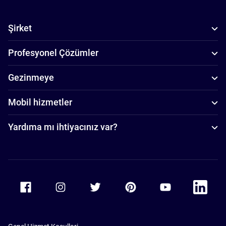
Şirket
Profesyonel Çözümler
Gezinmeye
Mobil hizmetler
Yardıma mı ihtiyacınız var?
Accor Facebook
Accor Instagram
Accor Twitter
Accor Pinterest
Accor Youtube
Accor Li