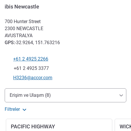
ibis Newcastle
700 Hunter Street
2300
NEWCASTLE
AVUSTRALYA
GPS
:
-32.9264, 151.763216
+61 2 4925 2266
Telefon
Faks
+61 2 4925 3377
İletişim için e-posta
H3236@accor.com
Erişim ve ulaşım
Erişim ve Ulaşım (8)
Filtreler
PACIFIC HIGHWAY
WIC