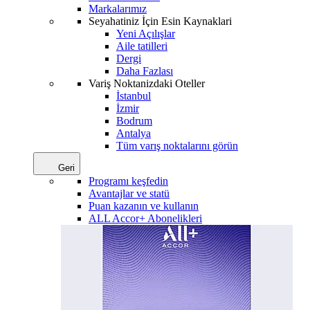
Markalarımız
Seyahatiniz İçin Esin Kaynaklari
Yeni Açılışlar
Aile tatilleri
Dergi
Daha Fazlası
Variş Noktanizdaki Oteller
İstanbul
İzmir
Bodrum
Antalya
Tüm varış noktalarını görün
Geri
Programı keşfedin
Avantajlar ve statü
Puan kazanın ve kullanın
ALL Accor+ Abonelikleri