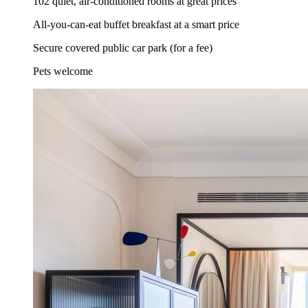
102 quiet, air-conditioned rooms at great prices
All-you-can-eat buffet breakfast at a smart price
Secure covered public car park (for a fee)
Pets welcome