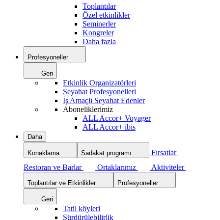
Toplantılar
Özel etkinlikler
Seminerler
Kongreler
Daha fazla
Profesyoneller
Geri
Etkinlik Organizatörleri
Seyahat Profesyonelleri
İş Amaçlı Seyahat Edenler
Aboneliklerimiz
ALL Accor+ Voyager
ALL Accor+ ibis
Daha
Fırsatlar
Konaklama
Sadakat programı
Restoran ve Barlar
Ortaklarımız
Aktiviteler
Toplantılar ve Etkinlikler
Profesyoneller
Geri
Tatil köyleri
Sürdürülebilirlik