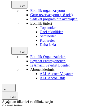
Geri
Etkinlik organizasyonu
Grup rezervasyonu (+8 oda)
Sadakat programının avantajları
Etkinlik türleri
Toplantılar
Özel etkinlikler
Seminerler
Kongreler
Daha fazla
Geri
Etkinlik Organizatörleri
Seyahat Profesyonelleri
İş Amaçlı Seyahat Edenler
Aboneliklerimiz
ALL Accor+ Voyager
ALL Accor+ ibis
en
Geri
Aşağıdan ülkenizi ve dilinizi seçin
Coğrafi bölge