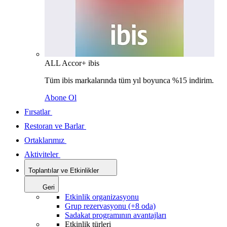
ALL Accor+ ibis
Tüm ibis markalarında tüm yıl boyunca %15 indirim.
Abone Ol
Fırsatlar
Restoran ve Barlar
Ortaklarımız
Aktiviteler
Toplantılar ve Etkinlikler
Geri
Etkinlik organizasyonu
Grup rezervasyonu (+8 oda)
Sadakat programının avantajları
Etkinlik türleri