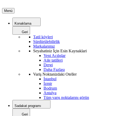
Menü
Konaklama
Geri
Tatil köyleri
Sürdürülebilirlik
Markalarımız
Seyahatiniz İçin Esin Kaynaklari
Yeni Açılışlar
Aile tatilleri
Dergi
Daha Fazlası
Variş Noktanizdaki Oteller
İstanbul
İzmir
Bodrum
Antalya
Tüm varış noktalarını görün
Sadakat programı
Geri