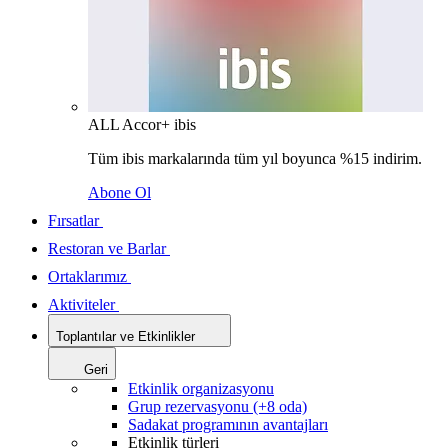
ALL Accor+ ibis
Tüm ibis markalarında tüm yıl boyunca %15 indirim.
Abone Ol
Fırsatlar
Restoran ve Barlar
Ortaklarımız
Aktiviteler
Toplantılar ve Etkinlikler
Geri
Etkinlik organizasyonu
Grup rezervasyonu (+8 oda)
Sadakat programının avantajları
Etkinlik türleri