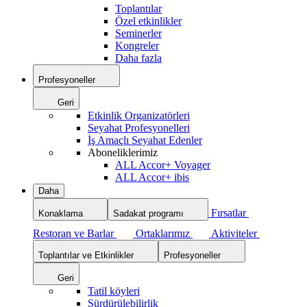
Toplantılar
Özel etkinlikler
Seminerler
Kongreler
Daha fazla
Profesyoneller
Geri
Etkinlik Organizatörleri
Seyahat Profesyonelleri
İş Amaçlı Seyahat Edenler
Aboneliklerimiz
ALL Accor+ Voyager
ALL Accor+ ibis
Daha
Fırsatlar
Konaklama
Sadakat programı
Restoran ve Barlar
Ortaklarımız
Aktiviteler
Toplantılar ve Etkinlikler
Profesyoneller
Geri
Tatil köyleri
Sürdürülebilirlik