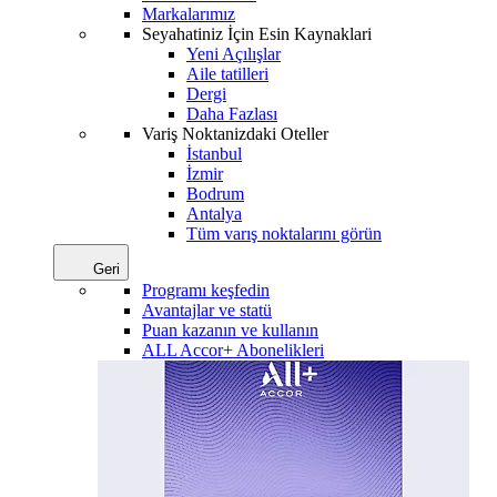
Markalarımız
Seyahatiniz İçin Esin Kaynaklari
Yeni Açılışlar
Aile tatilleri
Dergi
Daha Fazlası
Variş Noktanizdaki Oteller
İstanbul
İzmir
Bodrum
Antalya
Tüm varış noktalarını görün
Geri
Programı keşfedin
Avantajlar ve statü
Puan kazanın ve kullanın
ALL Accor+ Abonelikleri