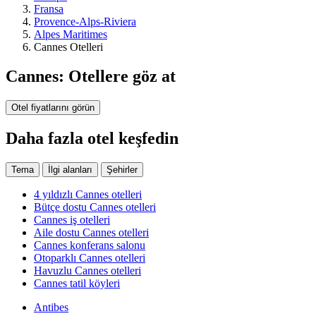
Fransa
Provence-Alps-Riviera
Alpes Maritimes
Cannes Otelleri
Cannes: Otellere göz at
Otel fiyatlarını görün
Daha fazla otel keşfedin
Tema
İlgi alanları
Şehirler
4 yıldızlı Cannes otelleri
Bütçe dostu Cannes otelleri
Cannes iş otelleri
Aile dostu Cannes otelleri
Cannes konferans salonu
Otoparklı Cannes otelleri
Havuzlu Cannes otelleri
Cannes tatil köyleri
Antibes