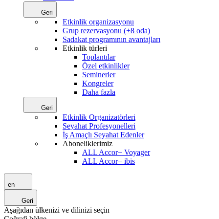
Geri
Etkinlik organizasyonu
Grup rezervasyonu (+8 oda)
Sadakat programının avantajları
Etkinlik türleri
Toplantılar
Özel etkinlikler
Seminerler
Kongreler
Daha fazla
Geri
Etkinlik Organizatörleri
Seyahat Profesyonelleri
İş Amaçlı Seyahat Edenler
Aboneliklerimiz
ALL Accor+ Voyager
ALL Accor+ ibis
en
Geri
Aşağıdan ülkenizi ve dilinizi seçin
Coğrafi bölge