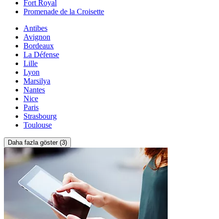
Fort Royal
Promenade de la Croisette
Antibes
Avignon
Bordeaux
La Défense
Lille
Lyon
Marsilya
Nantes
Nice
Paris
Strasbourg
Toulouse
Daha fazla göster (3)