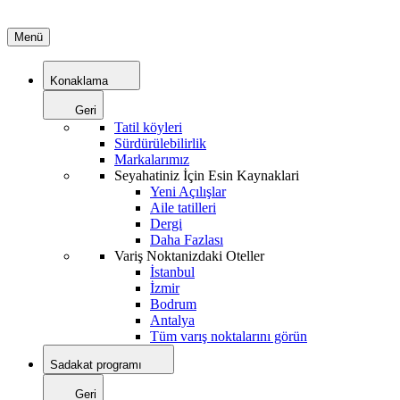
Menü
Konaklama
Geri
Tatil köyleri
Sürdürülebilirlik
Markalarımız
Seyahatiniz İçin Esin Kaynaklari
Yeni Açılışlar
Aile tatilleri
Dergi
Daha Fazlası
Variş Noktanizdaki Oteller
İstanbul
İzmir
Bodrum
Antalya
Tüm varış noktalarını görün
Sadakat programı
Geri