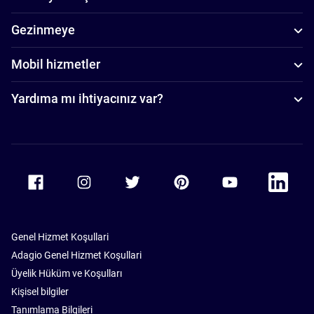
Gezinmeye
Mobil hizmetler
Yardıma mı ihtiyacınız var?
Accor Facebook
Accor Instagram
Accor Twitter
Accor Pinterest
Accor Youtube
Accor Li
Genel Hizmet Koşullari
Adagio Genel Hizmet Koşullari
Üyelik Hüküm ve Koşulları
Kişisel bilgiler
Tanımlama Bilgileri