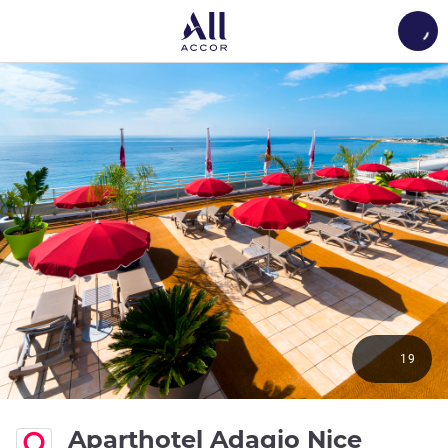
Load
19
Aparthotel Adagio Nice