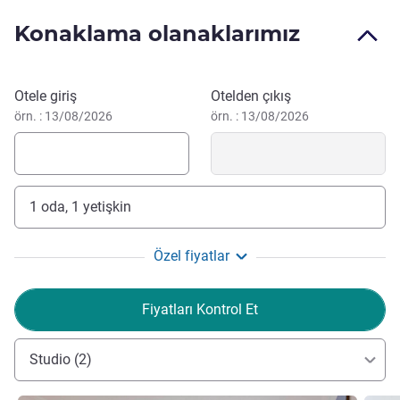
Konaklama olanaklarımız
Bu otelde rezervasyon yaptırın
Otele giriş
Otelden çıkış
örn. : 13/08/2026
örn. : 13/08/2026
1 oda, 1 yetişkin
Özel fiyatlar
Fiyatları Kontrol Et
Studio (2)