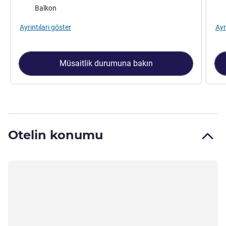
Konaklama ekstraları:
Kon
Balkon
Ayrıntıları göster
Ayr
Müsaitlik durumuna bakın
Otelin konumu