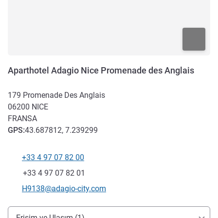
Aparthotel Adagio Nice Promenade des Anglais
179 Promenade Des Anglais
06200
NICE
FRANSA
GPS
:
43.687812, 7.239299
+33 4 97 07 82 00
Telefon
Faks
+33 4 97 07 82 01
İletişim için e-posta
H9138@adagio-city.com
Erişim ve ulaşım
Erişim ve Ulaşım (1)