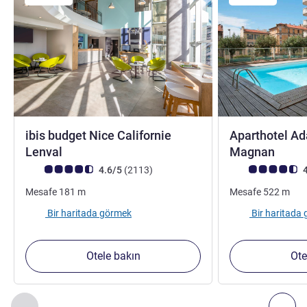
ibis budget Nice Californie
Aparthotel Ad
2 yıldız
2 yıld
Lenval
Magnan
Avis müşterileri puanı (ALL Puanlama)
görüş
Avis müşterileri 
4.6/5
(2113
)
4
Mesafe
181
m
Mesafe
522
m
Bir haritada görmek
Bir haritada
Otele bakın
Ote
Sayfa
1
/
2
, Yakınlardaki diğer tesislerimiz 1 :, Yakınlardaki diğ
Önceki - Yakınlardaki diğer tesislerimiz
Sonr