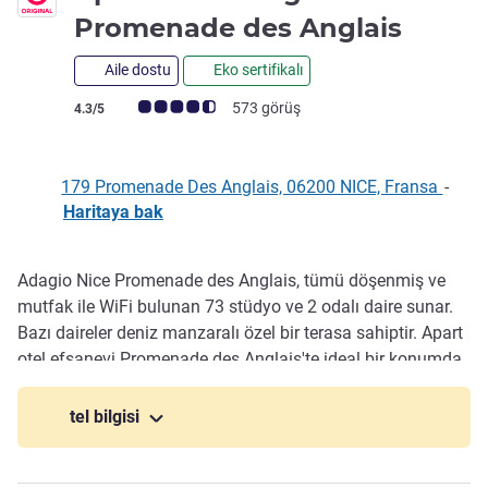
4 yıld
Promenade des Anglais
Aile dostu
Eko sertifikalı
Avis müşterileri puanı (ALL Puanlama)
573 görüş
4.3/5
179 Promenade Des Anglais, 06200 NICE, Fransa
-
Haritaya bak
Adagio Nice Promenade des Anglais, tümü döşenmiş ve
Açıklama
mutfak ile WiFi bulunan 73 stüdyo ve 2 odalı daire sunar.
Bazı daireler deniz manzaralı özel bir terasa sahiptir. Apart
otel efsanevi Promenade des Anglais'te ideal bir konumda
bulunmakta olup Angels Körfezi plajlarına bakar ve Tarihi
Nice'teki pazara 15 dakika yürüme mesafesindedir.
tel bilgisi