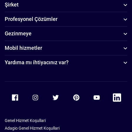
Şirket
Profesyonel Çözümler
Gezinmeye
Mobil hizmetler
Yardıma mı ihtiyacınız var?
Accor Facebook
Accor Instagram
Accor Twitter
Accor Pinterest
Accor Youtube
Accor Li
Genel Hizmet Koşullari
Adagio Genel Hizmet Koşullari