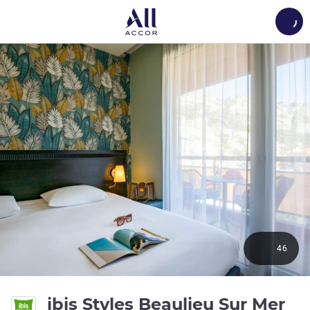
Load
46
3 y
ibis Styles Beaulieu Sur Mer