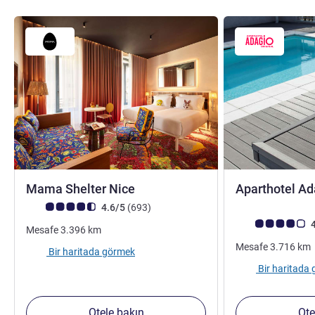
4 yıldız
Mama Shelter Nice
Aparthotel Ad
Avis müşterileri puanı (ALL Puanlama)
görüş
4.6/5
(693
)
Avis müşterileri 
4
Mesafe
3.396
km
Mesafe
3.716
km
Bir haritada görmek
Bir haritada
Otele bakın
Ote