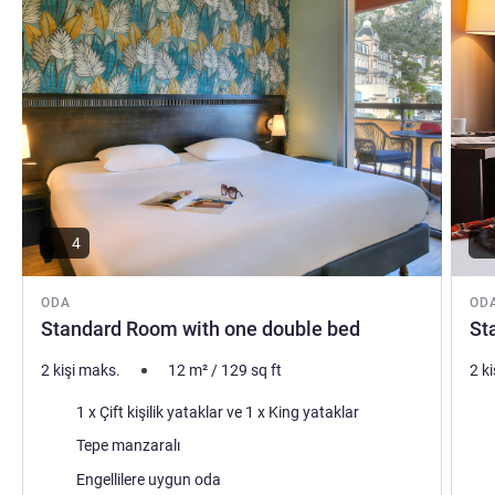
4
ODA
OD
Standard Room with one double bed
St
2 kişi maks.
12
m²
/
129
sq ft
2 k
Şilte
Şilt
1 x Çift kişilik yataklar ve 1 x King yataklar
Manzara:
Man
Tepe manzaralı
Engellilere uygun oda