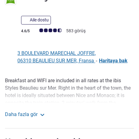
Aile dostu
Avis müşterileri puanı (ALL Puanlama)
583 görüş
4.6/5
3 BOULEVARD MARECHAL JOFFRE,
06310 BEAULIEU SUR MER, Fransa
-
Haritaya bak
Breakfast and WIFI are included in all rates at the ibis
Açıklama
Styles Beaulieu sur Mer. Right in the heart of the town, the
hotel is ideally situated between Nice and Monaco; it is
opposite the train station, 2 minutes' walk from the
beaches and close to numero us restaurants. Discover the
Daha fazla gör
spirit of the Côte d'Azur through our hotel's stylish, colorful
ibis Styles Beaulieu Sur Mer
atmosphere. Discover our snack service; snacks, candies,
etc. available 24 hours a day so you can enjoy a snack or