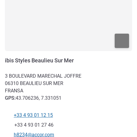
ibis Styles Beaulieu Sur Mer
3 BOULEVARD MARECHAL JOFFRE
06310
BEAULIEU SUR MER
FRANSA
GPS
:
43.706236, 7.331051
+33 4 93 01 12 15
Telefon
Faks
+33 4 93 01 27 46
İletişim için e-posta
h8234@accor.com