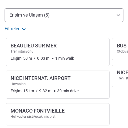
Erişim ve ulaşım
Erişim ve Ulaşım (5)
Filtreler
BEAULIEU SUR MER
BUS
Tren istasyonu
Otobüs
Erişim:
50
m
/
0.03
mi
1
min
walk
NIC
NICE INTERNAT. AIRPORT
Tren i
Havaalanı
Erişim:
15
km
/
9.32
mi
30
min
drive
MONACO FONTVIEILLE
Helikopter pisti/uçak iniş pisti