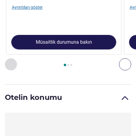
Ayrıntıları göster
Ayr
Müsaitlik durumuna bakın
Sayfa
1
/
3
, Oda 1 : Standard Room with one double bed , Od
Önceki - Oda
Son
Otelin konumu