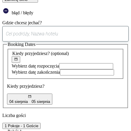
błąd / błędy
Gdzie chcesz jechać?
0
sugestia
Booking Dates
została
znaleziona
Kiedy przyjedziesz?
(optional)
Wybierz datę rozpoczęcia
Wybierz datę zakończenia
Kiedy przyjedziesz?
04 sierpnia
05 sierpnia
Liczba gości
1 Pokoje - 1 Goście