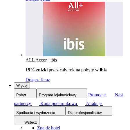
ALL Accor+ ibis
15% znizki
przez cały rok na pobyty
w ibis
Dołącz Teraz
Więcej
Promocje
Nasi
Pobyt
Program lojalnościowy
partnerzy
Karta podarunkowa
Atrakcje
Spotkania i wydarzenia
Dla profesjonalistów
Wstecz
Znajdź hotel