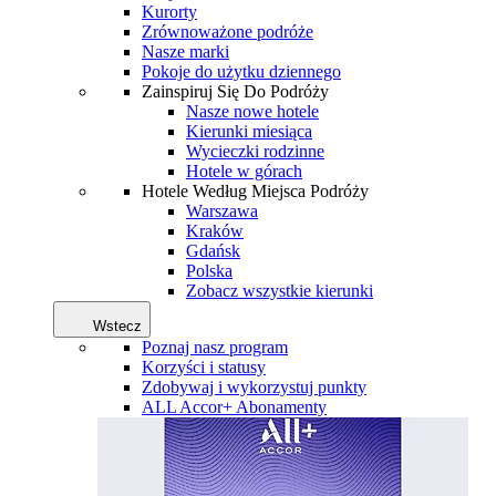
Kurorty
Zrównoważone podróże
Nasze marki
Pokoje do użytku dziennego
Zainspiruj Się Do Podróży
Nasze nowe hotele
Kierunki miesiąca
Wycieczki rodzinne
Hotele w górach
Hotele Według Miejsca Podróży
Warszawa
Kraków
Gdańsk
Polska
Zobacz wszystkie kierunki
Wstecz
Poznaj nasz program
Korzyści i statusy
Zdobywaj i wykorzystuj punkty
ALL Accor+ Abonamenty