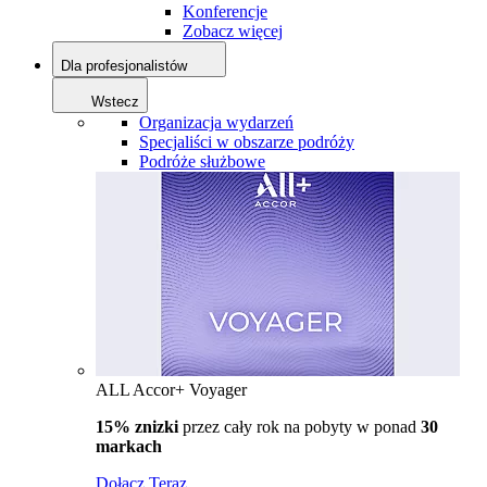
Konferencje
Zobacz więcej
Dla profesjonalistów
Wstecz
Organizacja wydarzeń
Specjaliści w obszarze podróży
Podróże służbowe
ALL Accor+ Voyager
15% znizki
przez cały rok na pobyty w ponad
30
markach
Dołącz Teraz