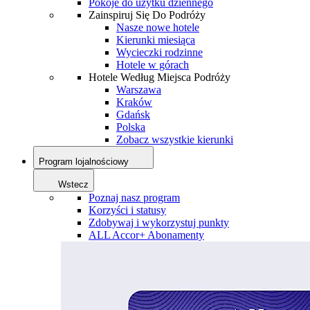
Pokoje do użytku dziennego
Zainspiruj Się Do Podróży
Nasze nowe hotele
Kierunki miesiąca
Wycieczki rodzinne
Hotele w górach
Hotele Według Miejsca Podróży
Warszawa
Kraków
Gdańsk
Polska
Zobacz wszystkie kierunki
Program lojalnościowy
Wstecz
Poznaj nasz program
Korzyści i statusy
Zdobywaj i wykorzystuj punkty
ALL Accor+ Abonamenty