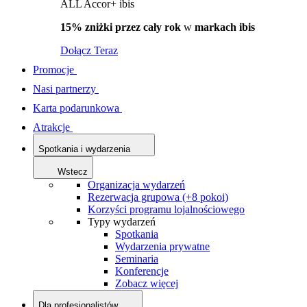
ALL Accor+ ibis
15% zniżki przez cały rok
w
markach ibis
Dołącz Teraz
Promocje
Nasi partnerzy
Karta podarunkowa
Atrakcje
Spotkania i wydarzenia
Wstecz
Organizacja wydarzeń
Rezerwacja grupowa (+8 pokoi)
Korzyści programu lojalnościowego
Typy wydarzeń
Spotkania
Wydarzenia prywatne
Seminaria
Konferencje
Zobacz więcej
Dla profesjonalistów