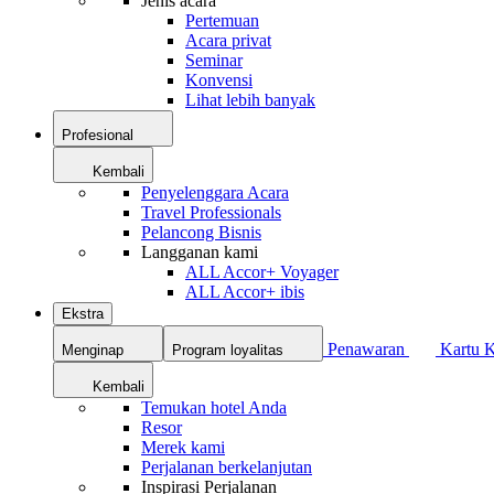
Jenis acara
Pertemuan
Acara privat
Seminar
Konvensi
Lihat lebih banyak
Profesional
Kembali
Penyelenggara Acara
Travel Professionals
Pelancong Bisnis
Langganan kami
ALL Accor+ Voyager
ALL Accor+ ibis
Ekstra
Penawaran
Kartu 
Menginap
Program loyalitas
Kembali
Temukan hotel Anda
Resor
Merek kami
Perjalanan berkelanjutan
Inspirasi Perjalanan