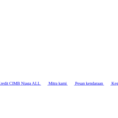
Kredit CIMB Niaga ALL
Mitra kami
Pesan kendaraan
Keg