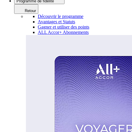
Programme de fidélité
Retour
Découvrir le programme
Avantages et Statuts
Gagner et utiliser des points
ALL Accor+ Abonnements