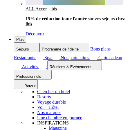
ALL Accor+ ibis
15% de réduction toute l'année
sur vos séjours
chez
ibis
Découvrir
Plus
Bons plans
Séjours
Programme de fidélité
Restaurants
Spa
Nos partenaires
Carte cadeau
Activités
Réunions & Evénements
Professionnels
Retour
Chercher un hôtel
Resorts
Voyage durable
Vol + Hôtel
Nos marques
Une chambre en journée
INSPIRATIONS
Magazine