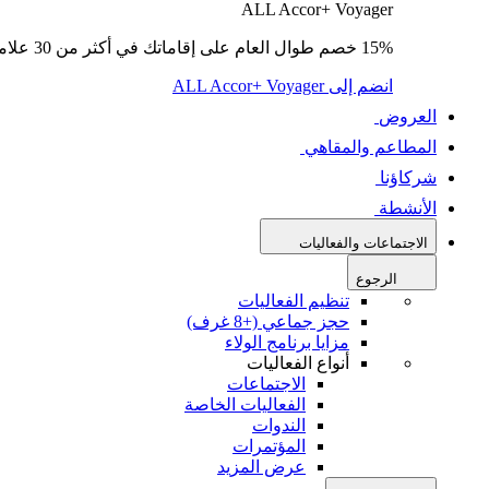
ALL Accor+ Voyager
15% خصم طوال العام على إقاماتك في أكثر من 30 علامة تجارية.
انضم إلى ALL Accor+ Voyager
العروض
المطاعم والمقاهي
شركاؤنا
الأنشطة
الاجتماعات والفعاليات
الرجوع
تنظيم الفعاليات
حجز جماعي (+8 غرف)
مزايا برنامج الولاء
أنواع الفعاليات
الاجتماعات
الفعاليات الخاصة
الندوات
المؤتمرات
عرض المزيد