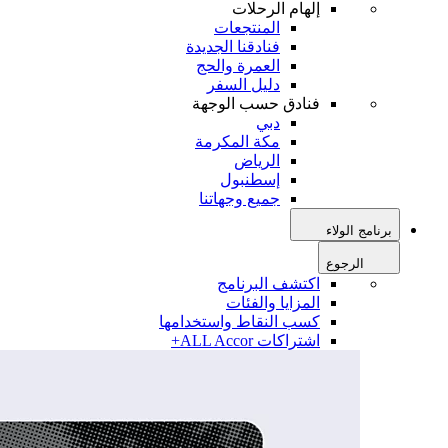
إلهام الرحلات
المنتجعات
فنادقنا الجديدة
العمرة والحج
دليل السفر
فنادق حسب الوجهة
دبي
مكة المكرمة
الرياض
إسطنبول
جميع وجهاتنا
برنامج الولاء
الرجوع
اكتشف البرنامج
المزايا والفئات
كسب النقاط واستخدامها
اشتراكات ALL Accor+