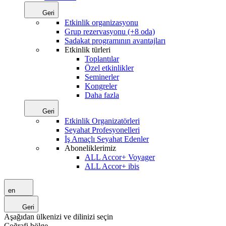
Geri
Etkinlik organizasyonu
Grup rezervasyonu (+8 oda)
Sadakat programının avantajları
Etkinlik türleri
Toplantılar
Özel etkinlikler
Seminerler
Kongreler
Daha fazla
Geri
Etkinlik Organizatörleri
Seyahat Profesyonelleri
İş Amaçlı Seyahat Edenler
Aboneliklerimiz
ALL Accor+ Voyager
ALL Accor+ ibis
en
Geri
Aşağıdan ülkenizi ve dilinizi seçin
Coğrafi bölge