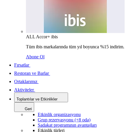
ALL Accor+ ibis
Tüm ibis markalarında tüm yıl boyunca %15 indirim.
Abone Ol
Fırsatlar
Restoran ve Barlar
Ortaklarımız
Aktiviteler
Toplantılar ve Etkinlikler
Geri
Etkinlik organizasyonu
Grup rezervasyonu (+8 oda)
Sadakat programının avantajları
Etkinlik türleri