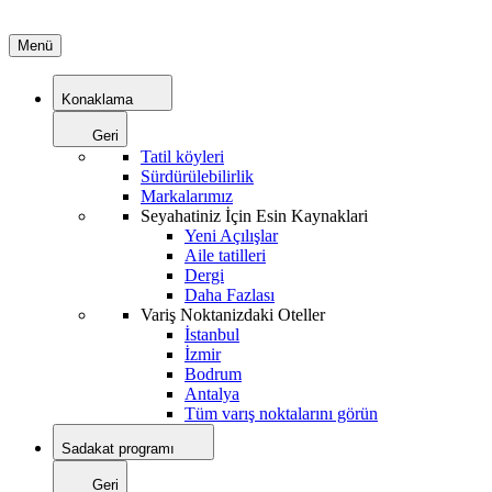
Menü
Konaklama
Geri
Tatil köyleri
Sürdürülebilirlik
Markalarımız
Seyahatiniz İçin Esin Kaynaklari
Yeni Açılışlar
Aile tatilleri
Dergi
Daha Fazlası
Variş Noktanizdaki Oteller
İstanbul
İzmir
Bodrum
Antalya
Tüm varış noktalarını görün
Sadakat programı
Geri