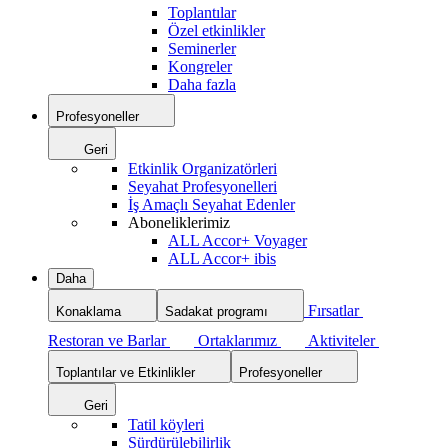
Toplantılar
Özel etkinlikler
Seminerler
Kongreler
Daha fazla
Profesyoneller
Geri
Etkinlik Organizatörleri
Seyahat Profesyonelleri
İş Amaçlı Seyahat Edenler
Aboneliklerimiz
ALL Accor+ Voyager
ALL Accor+ ibis
Daha
Fırsatlar
Konaklama
Sadakat programı
Restoran ve Barlar
Ortaklarımız
Aktiviteler
Toplantılar ve Etkinlikler
Profesyoneller
Geri
Tatil köyleri
Sürdürülebilirlik