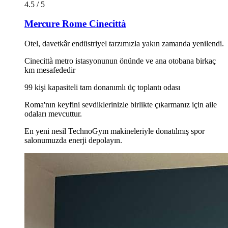
4.5 / 5
Mercure Rome Cinecittà
Otel, davetkâr endüstriyel tarzımızla yakın zamanda yenilendi.
Cinecittà metro istasyonunun önünde ve ana otobana birkaç
km mesafededir
99 kişi kapasiteli tam donanımlı üç toplantı odası
Roma'nın keyfini sevdiklerinizle birlikte çıkarmanız için aile
odaları mevcuttur.
En yeni nesil TechnoGym makineleriyle donatılmış spor
salonumuzda enerji depolayın.