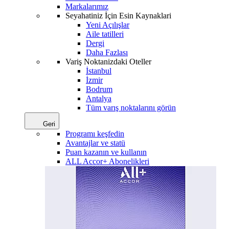
Markalarımız
Seyahatiniz İçin Esin Kaynaklari
Yeni Açılışlar
Aile tatilleri
Dergi
Daha Fazlası
Variş Noktanizdaki Oteller
İstanbul
İzmir
Bodrum
Antalya
Tüm varış noktalarını görün
Geri
Programı keşfedin
Avantajlar ve statü
Puan kazanın ve kullanın
ALL Accor+ Abonelikleri