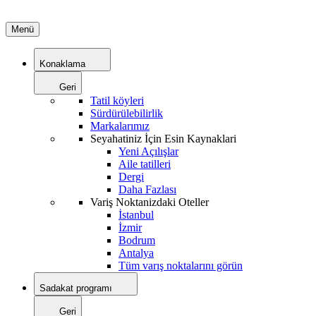
Menü
Konaklama
Geri
Tatil köyleri
Sürdürülebilirlik
Markalarımız
Seyahatiniz İçin Esin Kaynaklari
Yeni Açılışlar
Aile tatilleri
Dergi
Daha Fazlası
Variş Noktanizdaki Oteller
İstanbul
İzmir
Bodrum
Antalya
Tüm varış noktalarını görün
Sadakat programı
Geri