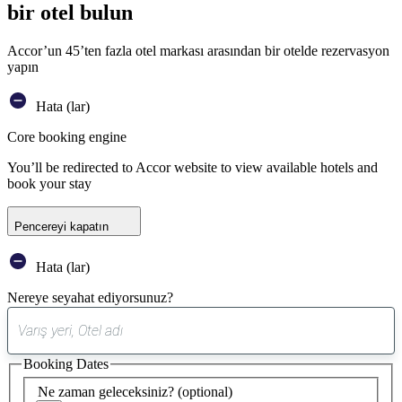
bir otel bulun
Accor’un 45’ten fazla otel markası arasından bir otelde rezervasyon
yapın
Hata (lar)
Core booking engine
You’ll be redirected to Accor website to view available hotels and
book your stay
Pencereyi kapatın
Hata (lar)
Nereye seyahat ediyorsunuz?
0
öneri
Booking Dates
bulundu
Ne zaman geleceksiniz?
(optional)