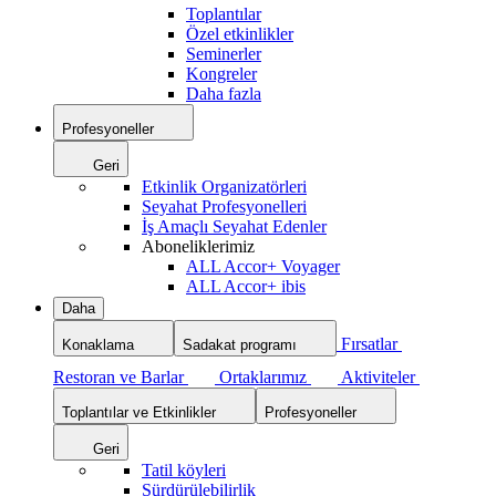
Toplantılar
Özel etkinlikler
Seminerler
Kongreler
Daha fazla
Profesyoneller
Geri
Etkinlik Organizatörleri
Seyahat Profesyonelleri
İş Amaçlı Seyahat Edenler
Aboneliklerimiz
ALL Accor+ Voyager
ALL Accor+ ibis
Daha
Fırsatlar
Konaklama
Sadakat programı
Restoran ve Barlar
Ortaklarımız
Aktiviteler
Toplantılar ve Etkinlikler
Profesyoneller
Geri
Tatil köyleri
Sürdürülebilirlik