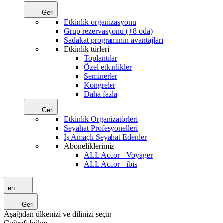
Geri
Etkinlik organizasyonu
Grup rezervasyonu (+8 oda)
Sadakat programının avantajları
Etkinlik türleri
Toplantılar
Özel etkinlikler
Seminerler
Kongreler
Daha fazla
Geri
Etkinlik Organizatörleri
Seyahat Profesyonelleri
İş Amaçlı Seyahat Edenler
Aboneliklerimiz
ALL Accor+ Voyager
ALL Accor+ ibis
en
Geri
Aşağıdan ülkenizi ve dilinizi seçin
Coğrafi bölge