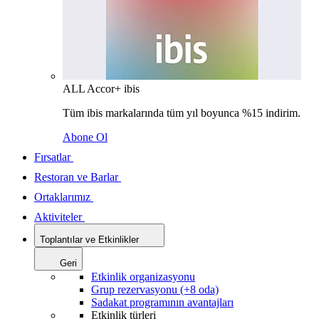
ALL Accor+ ibis
Tüm ibis markalarında tüm yıl boyunca %15 indirim.
Abone Ol
Fırsatlar
Restoran ve Barlar
Ortaklarımız
Aktiviteler
Toplantılar ve Etkinlikler
Geri
Etkinlik organizasyonu
Grup rezervasyonu (+8 oda)
Sadakat programının avantajları
Etkinlik türleri