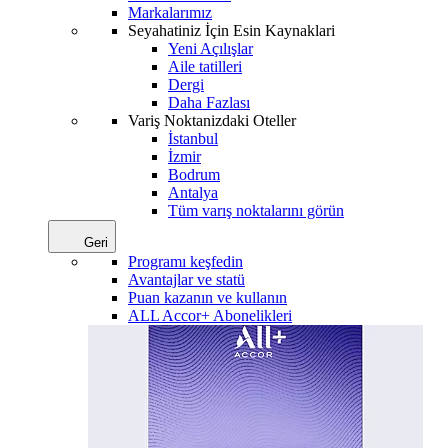
Markalarımız
Seyahatiniz İçin Esin Kaynaklari
Yeni Açılışlar
Aile tatilleri
Dergi
Daha Fazlası
Variş Noktanizdaki Oteller
İstanbul
İzmir
Bodrum
Antalya
Tüm varış noktalarını görün
Geri
Programı keşfedin
Avantajlar ve statü
Puan kazanın ve kullanın
ALL Accor+ Abonelikleri