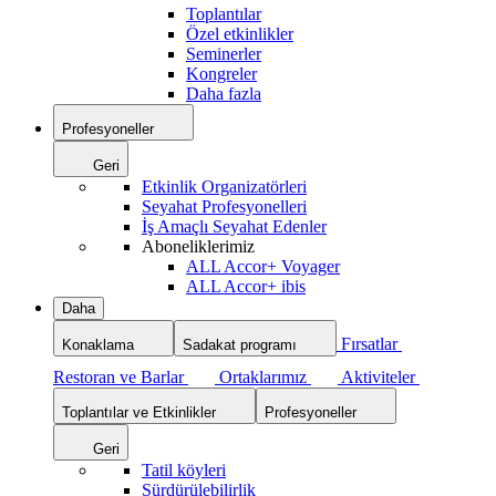
Toplantılar
Özel etkinlikler
Seminerler
Kongreler
Daha fazla
Profesyoneller
Geri
Etkinlik Organizatörleri
Seyahat Profesyonelleri
İş Amaçlı Seyahat Edenler
Aboneliklerimiz
ALL Accor+ Voyager
ALL Accor+ ibis
Daha
Fırsatlar
Konaklama
Sadakat programı
Restoran ve Barlar
Ortaklarımız
Aktiviteler
Toplantılar ve Etkinlikler
Profesyoneller
Geri
Tatil köyleri
Sürdürülebilirlik