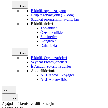
Geri
Etkinlik organizasyonu
Grup rezervasyonu (+8 oda)
Sadakat programının avantajları
Etkinlik türleri
Toplantılar
Özel etkinlikler
Seminerler
Kongreler
Daha fazla
Geri
Etkinlik Organizatörleri
Seyahat Profesyonelleri
İş Amaçlı Seyahat Edenler
Aboneliklerimiz
ALL Accor+ Voyager
ALL Accor+ ibis
en
Geri
Aşağıdan ülkenizi ve dilinizi seçin
Coğrafi bölge