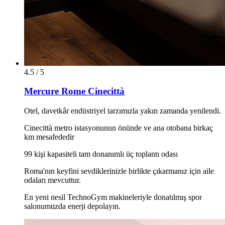
4.5 / 5
Mercure Rome Cinecittà
Otel, davetkâr endüstriyel tarzımızla yakın zamanda yenilendi.
Cinecittà metro istasyonunun önünde ve ana otobana birkaç
km mesafededir
99 kişi kapasiteli tam donanımlı üç toplantı odası
Roma'nın keyfini sevdiklerinizle birlikte çıkarmanız için aile
odaları mevcuttur.
En yeni nesil TechnoGym makineleriyle donatılmış spor
salonumuzda enerji depolayın.