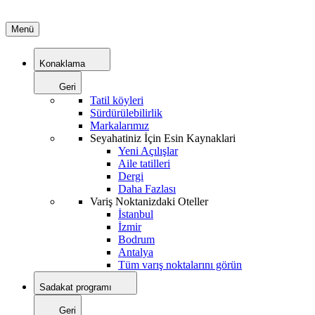
Menü
Konaklama
Geri
Tatil köyleri
Sürdürülebilirlik
Markalarımız
Seyahatiniz İçin Esin Kaynaklari
Yeni Açılışlar
Aile tatilleri
Dergi
Daha Fazlası
Variş Noktanizdaki Oteller
İstanbul
İzmir
Bodrum
Antalya
Tüm varış noktalarını görün
Sadakat programı
Geri