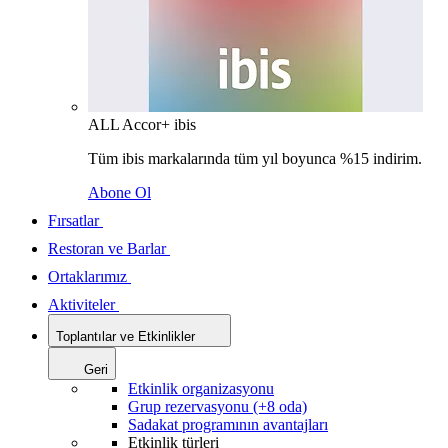
ALL Accor+ ibis
Tüm ibis markalarında tüm yıl boyunca %15 indirim.
Abone Ol
Fırsatlar
Restoran ve Barlar
Ortaklarımız
Aktiviteler
Toplantılar ve Etkinlikler
Geri
Etkinlik organizasyonu
Grup rezervasyonu (+8 oda)
Sadakat programının avantajları
Etkinlik türleri