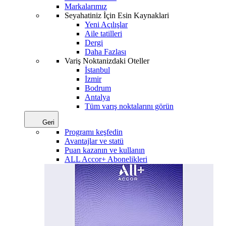
Markalarımız
Seyahatiniz İçin Esin Kaynaklari
Yeni Açılışlar
Aile tatilleri
Dergi
Daha Fazlası
Variş Noktanizdaki Oteller
İstanbul
İzmir
Bodrum
Antalya
Tüm varış noktalarını görün
Geri
Programı keşfedin
Avantajlar ve statü
Puan kazanın ve kullanın
ALL Accor+ Abonelikleri