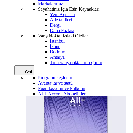
Markalarımız
Seyahatiniz İçin Esin Kaynaklari
Yeni Açılışlar
Aile tatilleri
Dergi
Daha Fazlası
Variş Noktanizdaki Oteller
İstanbul
İzmir
Bodrum
Antalya
Tüm varış noktalarını görün
Geri
Programı keşfedin
Avantajlar ve statü
Puan kazanın ve kullanın
ALL Accor+ Abonelikleri