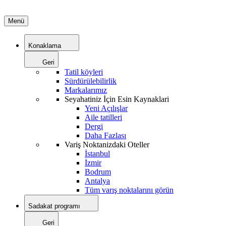
Menü
Konaklama
Geri
Tatil köyleri
Sürdürülebilirlik
Markalarımız
Seyahatiniz İçin Esin Kaynaklari
Yeni Açılışlar
Aile tatilleri
Dergi
Daha Fazlası
Variş Noktanizdaki Oteller
İstanbul
İzmir
Bodrum
Antalya
Tüm varış noktalarını görün
Sadakat programı
Geri