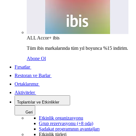
ALL Accor+ ibis
Tüm ibis markalarında tüm yıl boyunca %15 indirim.
Abone Ol
Fırsatlar
Restoran ve Barlar
Ortaklarımız
Aktiviteler
Toplantılar ve Etkinlikler
Geri
Etkinlik organizasyonu
Grup rezervasyonu (+8 oda)
Sadakat programının avantajları
Etkinlik türleri