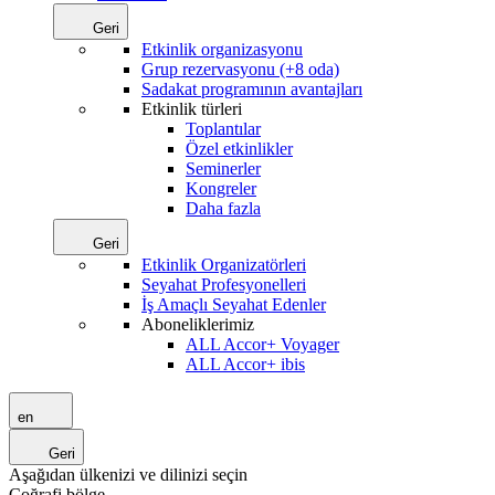
Geri
Etkinlik organizasyonu
Grup rezervasyonu (+8 oda)
Sadakat programının avantajları
Etkinlik türleri
Toplantılar
Özel etkinlikler
Seminerler
Kongreler
Daha fazla
Geri
Etkinlik Organizatörleri
Seyahat Profesyonelleri
İş Amaçlı Seyahat Edenler
Aboneliklerimiz
ALL Accor+ Voyager
ALL Accor+ ibis
en
Geri
Aşağıdan ülkenizi ve dilinizi seçin
Coğrafi bölge