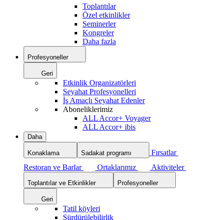
Toplantılar
Özel etkinlikler
Seminerler
Kongreler
Daha fazla
Profesyoneller
Geri
Etkinlik Organizatörleri
Seyahat Profesyonelleri
İş Amaçlı Seyahat Edenler
Aboneliklerimiz
ALL Accor+ Voyager
ALL Accor+ ibis
Daha
Fırsatlar
Konaklama
Sadakat programı
Restoran ve Barlar
Ortaklarımız
Aktiviteler
Toplantılar ve Etkinlikler
Profesyoneller
Geri
Tatil köyleri
Sürdürülebilirlik