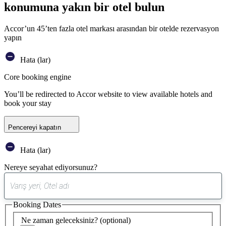
konumuna yakın bir otel bulun
Accor’un 45’ten fazla otel markası arasından bir otelde rezervasyon
yapın
Hata (lar)
Core booking engine
You’ll be redirected to Accor website to view available hotels and
book your stay
Pencereyi kapatın
Hata (lar)
Nereye seyahat ediyorsunuz?
0
öneri
Booking Dates
bulundu
Ne zaman geleceksiniz?
(optional)