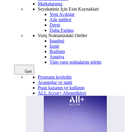
Markalarımız
Seyahatiniz İçin Esin Kaynaklari
Yeni Açılışlar
Aile tatilleri
Dergi
Daha Fazlası
Variş Noktanizdaki Oteller
İstanbul
İzmir
Bodrum
Antalya
Tüm varış noktalarını görün
Geri
Programı keşfedin
Avantajlar ve statü
Puan kazanın ve kullanın
ALL Accor+ Abonelikleri