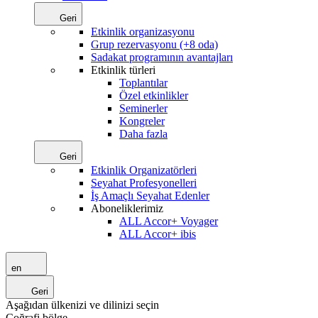
Geri
Etkinlik organizasyonu
Grup rezervasyonu (+8 oda)
Sadakat programının avantajları
Etkinlik türleri
Toplantılar
Özel etkinlikler
Seminerler
Kongreler
Daha fazla
Geri
Etkinlik Organizatörleri
Seyahat Profesyonelleri
İş Amaçlı Seyahat Edenler
Aboneliklerimiz
ALL Accor+ Voyager
ALL Accor+ ibis
en
Geri
Aşağıdan ülkenizi ve dilinizi seçin
Coğrafi bölge