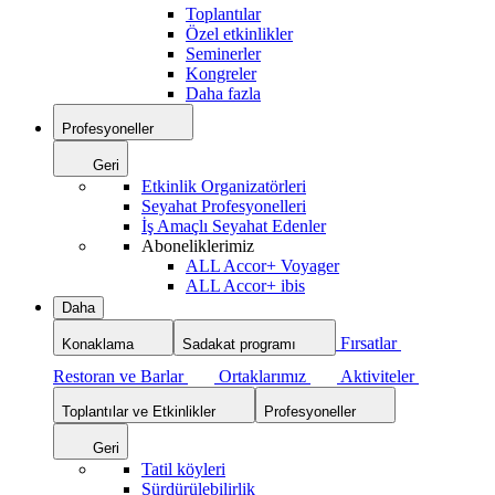
Toplantılar
Özel etkinlikler
Seminerler
Kongreler
Daha fazla
Profesyoneller
Geri
Etkinlik Organizatörleri
Seyahat Profesyonelleri
İş Amaçlı Seyahat Edenler
Aboneliklerimiz
ALL Accor+ Voyager
ALL Accor+ ibis
Daha
Fırsatlar
Konaklama
Sadakat programı
Restoran ve Barlar
Ortaklarımız
Aktiviteler
Toplantılar ve Etkinlikler
Profesyoneller
Geri
Tatil köyleri
Sürdürülebilirlik