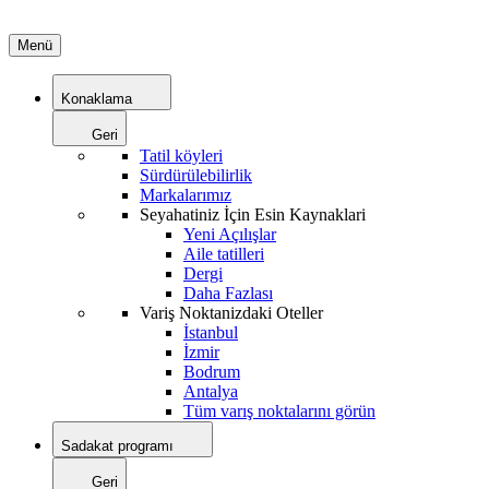
Menü
Konaklama
Geri
Tatil köyleri
Sürdürülebilirlik
Markalarımız
Seyahatiniz İçin Esin Kaynaklari
Yeni Açılışlar
Aile tatilleri
Dergi
Daha Fazlası
Variş Noktanizdaki Oteller
İstanbul
İzmir
Bodrum
Antalya
Tüm varış noktalarını görün
Sadakat programı
Geri