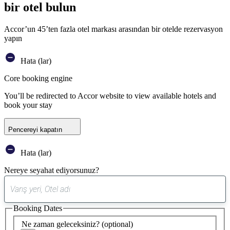
bir otel bulun
Accor’un 45’ten fazla otel markası arasından bir otelde rezervasyon
yapın
Hata (lar)
Core booking engine
You’ll be redirected to Accor website to view available hotels and
book your stay
Pencereyi kapatın
Hata (lar)
Nereye seyahat ediyorsunuz?
0
öneri
Booking Dates
bulundu
Ne zaman geleceksiniz?
(optional)