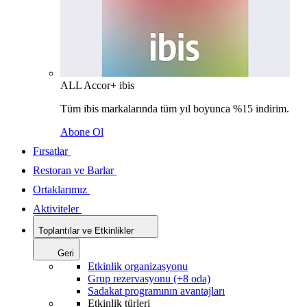
ALL Accor+ ibis
Tüm ibis markalarında tüm yıl boyunca %15 indirim.
Abone Ol
Fırsatlar
Restoran ve Barlar
Ortaklarımız
Aktiviteler
Toplantılar ve Etkinlikler
Geri
Etkinlik organizasyonu
Grup rezervasyonu (+8 oda)
Sadakat programının avantajları
Etkinlik türleri