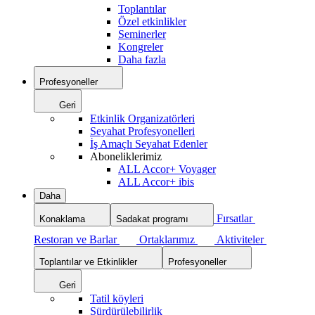
Toplantılar
Özel etkinlikler
Seminerler
Kongreler
Daha fazla
Profesyoneller
Geri
Etkinlik Organizatörleri
Seyahat Profesyonelleri
İş Amaçlı Seyahat Edenler
Aboneliklerimiz
ALL Accor+ Voyager
ALL Accor+ ibis
Daha
Fırsatlar
Konaklama
Sadakat programı
Restoran ve Barlar
Ortaklarımız
Aktiviteler
Toplantılar ve Etkinlikler
Profesyoneller
Geri
Tatil köyleri
Sürdürülebilirlik