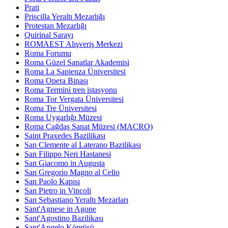
Prati
Priscilla Yeraltı Mezarlığı
Protestan Mezarlığı
Quirinal Sarayı
ROMAEST Alışveriş Merkezi
Roma Forumu
Roma Güzel Sanatlar Akademisi
Roma La Sapienza Üniversitesi
Roma Opera Binası
Roma Termini tren istasyonu
Roma Tor Vergata Üniversitesi
Roma Tre Üniversitesi
Roma Uygarlığı Müzesi
Roma Çağdaş Sanat Müzesi (MACRO)
Saint Praxedes Bazilikası
San Clemente al Laterano Bazilikası
San Filippo Neri Hastanesi
San Giacomo in Augusta
San Gregorio Magno al Celio
San Paolo Kapısı
San Pietro in Vincoli
San Sebastiano Yeraltı Mezarları
Sant'Agnese in Agone
Sant'Agostino Bazilikası
Sant'Angelo Köprüsü