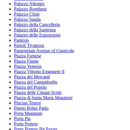
Palazzo Altemps
Palazzo Borghese
Palazzo Chigi
Palazzo Spada
Palazzo della Cancelleria
Palazzo della Sapienza
Palazzo delle Esposizioni
Panteon
Parioli Tiyatrosu
Passeggiata Avenue of Gianicolo
Piazza Farnese
Piazza Fiume
Piazza Venezia
Piazza Vittorio Emanuele II
Piazza dei Mercanti
Piazza del Campidoglio
Piazza del Popolo
Piazza delle Cinque Scole
Piazza di Santa Maria Maggiore
Pincian Tepesi
Pineto Bölge Parkı
Porta Maggiore
Porta Pia
Porta Portese
Porta Portese Bit Pazarı