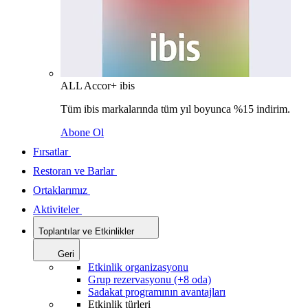
ALL Accor+ ibis
Tüm ibis markalarında tüm yıl boyunca %15 indirim.
Abone Ol
Fırsatlar
Restoran ve Barlar
Ortaklarımız
Aktiviteler
Toplantılar ve Etkinlikler
Geri
Etkinlik organizasyonu
Grup rezervasyonu (+8 oda)
Sadakat programının avantajları
Etkinlik türleri