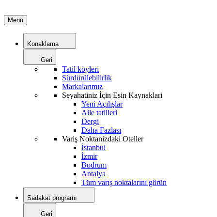
Menü
Konaklama
Geri
Tatil köyleri
Sürdürülebilirlik
Markalarımız
Seyahatiniz İçin Esin Kaynaklari
Yeni Açılışlar
Aile tatilleri
Dergi
Daha Fazlası
Variş Noktanizdaki Oteller
İstanbul
İzmir
Bodrum
Antalya
Tüm varış noktalarını görün
Sadakat programı
Geri