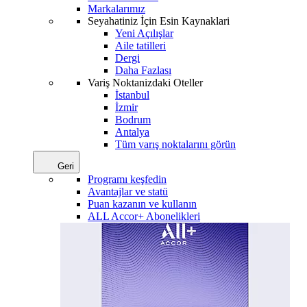
Markalarımız
Seyahatiniz İçin Esin Kaynaklari
Yeni Açılışlar
Aile tatilleri
Dergi
Daha Fazlası
Variş Noktanizdaki Oteller
İstanbul
İzmir
Bodrum
Antalya
Tüm varış noktalarını görün
Geri
Programı keşfedin
Avantajlar ve statü
Puan kazanın ve kullanın
ALL Accor+ Abonelikleri