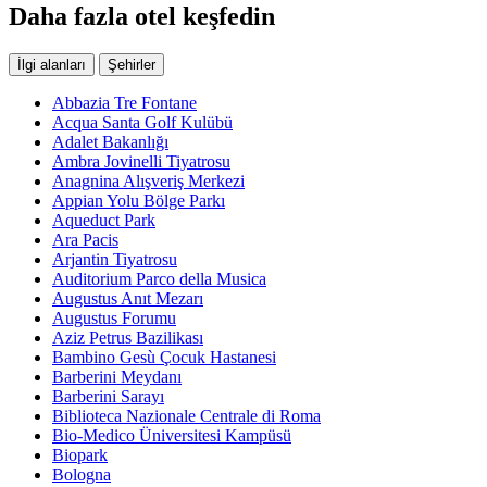
Daha fazla otel keşfedin
İlgi alanları
Şehirler
Abbazia Tre Fontane
Acqua Santa Golf Kulübü
Adalet Bakanlığı
Ambra Jovinelli Tiyatrosu
Anagnina Alışveriş Merkezi
Appian Yolu Bölge Parkı
Aqueduct Park
Ara Pacis
Arjantin Tiyatrosu
Auditorium Parco della Musica
Augustus Anıt Mezarı
Augustus Forumu
Aziz Petrus Bazilikası
Bambino Gesù Çocuk Hastanesi
Barberini Meydanı
Barberini Sarayı
Biblioteca Nazionale Centrale di Roma
Bio-Medico Üniversitesi Kampüsü
Biopark
Bologna