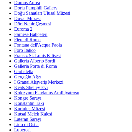
Domus Aurea
Doria Pamphilj Gallery
Doğu Sanatları Ulusal Müzesi
Duvar Müzesi
Dört Nehir Çeşmesi
Euroma 2
Farnese Bahçeleri
Fiera di Roma
Fontana dell'Acqua Paola
Foro Italico
Fransız St. Louis Kilisesi
Galleria Alberto Sordi
Galleria Porta di Roma
Garbatella
Gerçeğin Ağzı
I Granai Alışveriş Merkezi
Keats-Shelley Evi
Kolezyum Flavianus Amfitiyatrosu
Kongre Sarayı
Konstantin Takı
Kurtuluş Müzesi
Kutsal Melek Kalesi
Lateran Sarayı
Lido di Ostia
Lupercal