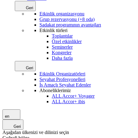
Geri
Etkinlik organizasyonu
Grup rezervasyonu (+8 oda)
Sadakat programının avantajları
Etkinlik türleri
Toplantılar
Özel etkinlikler
Seminerler
Kongreler
Daha fazla
Geri
Etkinlik Organizatörleri
Seyahat Profesyonelleri
İş Amaçlı Seyahat Edenler
Aboneliklerimiz
ALL Accor+ Voyager
ALL Accor+ ibis
en
Geri
Aşağıdan ülkenizi ve dilinizi seçin
Coğrafi bölge