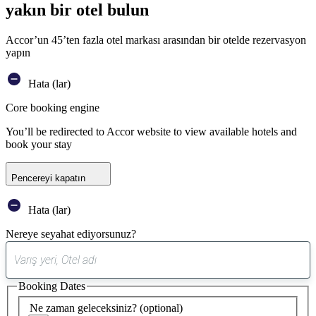
yakın bir otel bulun
Accor’un 45’ten fazla otel markası arasından bir otelde rezervasyon
yapın
Hata (lar)
Core booking engine
You’ll be redirected to Accor website to view available hotels and
book your stay
Pencereyi kapatın
Hata (lar)
Nereye seyahat ediyorsunuz?
0
öneri
Booking Dates
bulundu
Ne zaman geleceksiniz?
(optional)