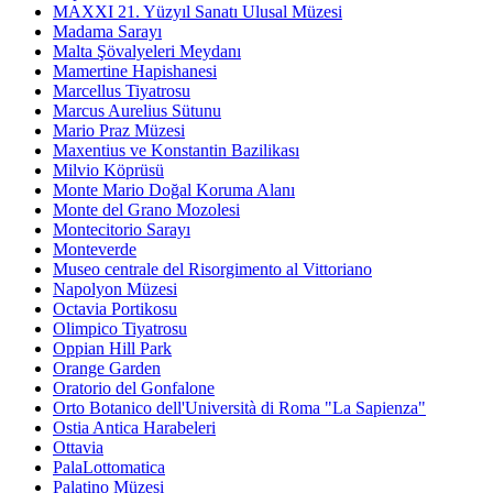
MAXXI 21. Yüzyıl Sanatı Ulusal Müzesi
Madama Sarayı
Malta Şövalyeleri Meydanı
Mamertine Hapishanesi
Marcellus Tiyatrosu
Marcus Aurelius Sütunu
Mario Praz Müzesi
Maxentius ve Konstantin Bazilikası
Milvio Köprüsü
Monte Mario Doğal Koruma Alanı
Monte del Grano Mozolesi
Montecitorio Sarayı
Monteverde
Museo centrale del Risorgimento al Vittoriano
Napolyon Müzesi
Octavia Portikosu
Olimpico Tiyatrosu
Oppian Hill Park
Orange Garden
Oratorio del Gonfalone
Orto Botanico dell'Università di Roma "La Sapienza"
Ostia Antica Harabeleri
Ottavia
PalaLottomatica
Palatino Müzesi