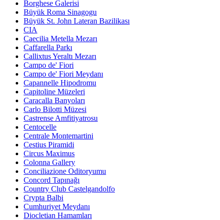
Borghese Galerisi
Büyük Roma Sinagogu
Büyük St. John Lateran Bazilikası
CIA
Caecilia Metella Mezarı
Caffarella Parkı
Callixtus Yeraltı Mezarı
Campo de' Fiori
Campo de' Fiori Meydanı
Capannelle Hipodromu
Capitoline Müzeleri
Caracalla Banyoları
Carlo Bilotti Müzesi
Castrense Amfitiyatrosu
Centocelle
Centrale Montemartini
Cestius Piramidi
Circus Maximus
Colonna Gallery
Conciliazione Oditoryumu
Concord Tapınağı
Country Club Castelgandolfo
Crypta Balbi
Cumhuriyet Meydanı
Diocletian Hamamları