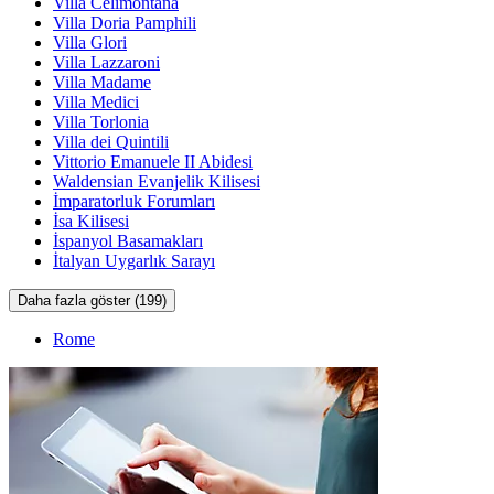
Villa Celimontana
Villa Doria Pamphili
Villa Glori
Villa Lazzaroni
Villa Madame
Villa Medici
Villa Torlonia
Villa dei Quintili
Vittorio Emanuele II Abidesi
Waldensian Evanjelik Kilisesi
İmparatorluk Forumları
İsa Kilisesi
İspanyol Basamakları
İtalyan Uygarlık Sarayı
Daha fazla göster (199)
Rome