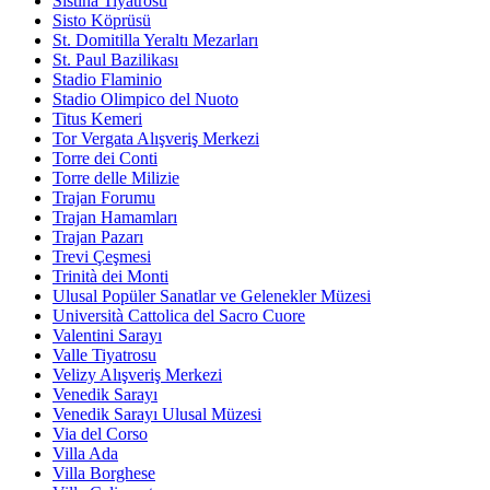
Sistina Tiyatrosu
Sisto Köprüsü
St. Domitilla Yeraltı Mezarları
St. Paul Bazilikası
Stadio Flaminio
Stadio Olimpico del Nuoto
Titus Kemeri
Tor Vergata Alışveriş Merkezi
Torre dei Conti
Torre delle Milizie
Trajan Forumu
Trajan Hamamları
Trajan Pazarı
Trevi Çeşmesi
Trinità dei Monti
Ulusal Popüler Sanatlar ve Gelenekler Müzesi
Università Cattolica del Sacro Cuore
Valentini Sarayı
Valle Tiyatrosu
Velizy Alışveriş Merkezi
Venedik Sarayı
Venedik Sarayı Ulusal Müzesi
Via del Corso
Villa Ada
Villa Borghese