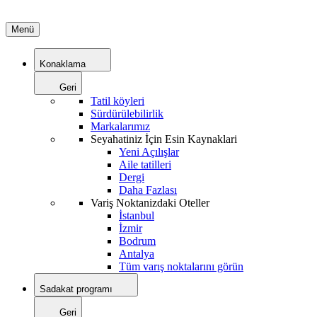
Menü
Konaklama
Geri
Tatil köyleri
Sürdürülebilirlik
Markalarımız
Seyahatiniz İçin Esin Kaynaklari
Yeni Açılışlar
Aile tatilleri
Dergi
Daha Fazlası
Variş Noktanizdaki Oteller
İstanbul
İzmir
Bodrum
Antalya
Tüm varış noktalarını görün
Sadakat programı
Geri