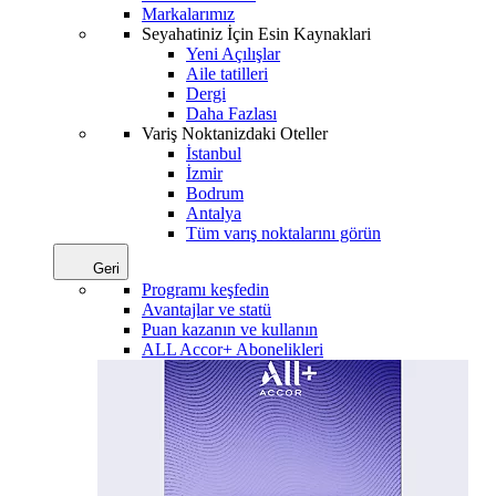
Markalarımız
Seyahatiniz İçin Esin Kaynaklari
Yeni Açılışlar
Aile tatilleri
Dergi
Daha Fazlası
Variş Noktanizdaki Oteller
İstanbul
İzmir
Bodrum
Antalya
Tüm varış noktalarını görün
Geri
Programı keşfedin
Avantajlar ve statü
Puan kazanın ve kullanın
ALL Accor+ Abonelikleri