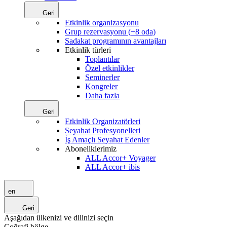
Geri
Etkinlik organizasyonu
Grup rezervasyonu (+8 oda)
Sadakat programının avantajları
Etkinlik türleri
Toplantılar
Özel etkinlikler
Seminerler
Kongreler
Daha fazla
Geri
Etkinlik Organizatörleri
Seyahat Profesyonelleri
İş Amaçlı Seyahat Edenler
Aboneliklerimiz
ALL Accor+ Voyager
ALL Accor+ ibis
en
Geri
Aşağıdan ülkenizi ve dilinizi seçin
Coğrafi bölge