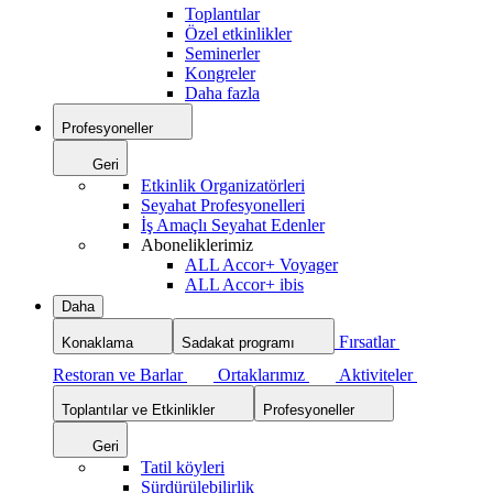
Toplantılar
Özel etkinlikler
Seminerler
Kongreler
Daha fazla
Profesyoneller
Geri
Etkinlik Organizatörleri
Seyahat Profesyonelleri
İş Amaçlı Seyahat Edenler
Aboneliklerimiz
ALL Accor+ Voyager
ALL Accor+ ibis
Daha
Fırsatlar
Konaklama
Sadakat programı
Restoran ve Barlar
Ortaklarımız
Aktiviteler
Toplantılar ve Etkinlikler
Profesyoneller
Geri
Tatil köyleri
Sürdürülebilirlik