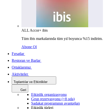
ALL Accor+ ibis
Tüm ibis markalarında tüm yıl boyunca %15 indirim.
Abone Ol
Fırsatlar
Restoran ve Barlar
Ortaklarımız
Aktiviteler
Toplantılar ve Etkinlikler
Geri
Etkinlik organizasyonu
Grup rezervasyonu (+8 oda)
Sadakat programının avantajları
Etkinlik türleri