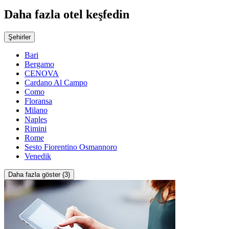
Daha fazla otel keşfedin
Şehirler
Bari
Bergamo
CENOVA
Cardano Al Campo
Como
Floransa
Milano
Naples
Rimini
Rome
Sesto Fiorentino Osmannoro
Venedik
Daha fazla göster (3)