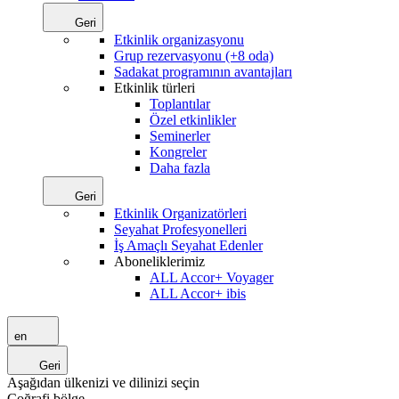
Geri
Etkinlik organizasyonu
Grup rezervasyonu (+8 oda)
Sadakat programının avantajları
Etkinlik türleri
Toplantılar
Özel etkinlikler
Seminerler
Kongreler
Daha fazla
Geri
Etkinlik Organizatörleri
Seyahat Profesyonelleri
İş Amaçlı Seyahat Edenler
Aboneliklerimiz
ALL Accor+ Voyager
ALL Accor+ ibis
en
Geri
Aşağıdan ülkenizi ve dilinizi seçin
Coğrafi bölge