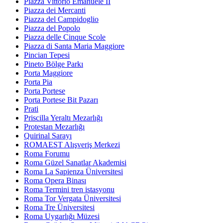
Piazza Vittorio Emanuele II
Piazza dei Mercanti
Piazza del Campidoglio
Piazza del Popolo
Piazza delle Cinque Scole
Piazza di Santa Maria Maggiore
Pincian Tepesi
Pineto Bölge Parkı
Porta Maggiore
Porta Pia
Porta Portese
Porta Portese Bit Pazarı
Prati
Priscilla Yeraltı Mezarlığı
Protestan Mezarlığı
Quirinal Sarayı
ROMAEST Alışveriş Merkezi
Roma Forumu
Roma Güzel Sanatlar Akademisi
Roma La Sapienza Üniversitesi
Roma Opera Binası
Roma Termini tren istasyonu
Roma Tor Vergata Üniversitesi
Roma Tre Üniversitesi
Roma Uygarlığı Müzesi