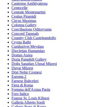
Castrense Amfitiyatrosu
Centocelle
Centrale Montemartini
Cestius Piramidi
Circus Maximus
Colonna Gallery
Conciliazione Oditoryumu
Concord Tapınağı
Country Club Castelgandolfo
Crypta Balbi
Cumhuriyet Meydanı
Diocletian Hamamları
Domus Aurea
Doria Pamphilj Gallery
Doğu Sanatları Ulusal Müzesi
Duvar Müzesi
Dört Nehir Çeşmesi
Euroma 2
Farnese Bahçeleri
Fiera di Roma
Fontana dell'Acqua Paola
Foro Italico
Fransız St. Louis Kilisesi
Galleria Alberto Sordi
Galleria Porta di Roma