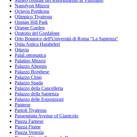
Museo centrale del Risorgimento al Vittoriano
Napolyon Müzesi
Octavia Portikosu
Olimpico Tiyatrosu
Oppian Hill Park
Orange Garden
Oratorio del Gonfalone
Orto Botanico dell'Università di Roma "La Sapienza"
Ostia Antica Harabeleri
Ottavia
PalaLottomatica
Palatino Müzesi
Palazzo Altemps
Palazzo Borghese
Palazzo Chigi
Palazzo Spada
Palazzo della Cancelleria
Palazzo della Sapienza
Palazzo delle Esposizioni
Panteon
Parioli Tiyatrosu
Passeggiata Avenue of Gianicolo
Piazza Farnese
Piazza Fiume
Piazza Venezia