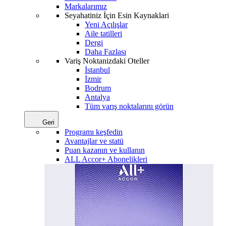
Markalarımız
Seyahatiniz İçin Esin Kaynaklari
Yeni Açılışlar
Aile tatilleri
Dergi
Daha Fazlası
Variş Noktanizdaki Oteller
İstanbul
İzmir
Bodrum
Antalya
Tüm varış noktalarını görün
Geri
Programı keşfedin
Avantajlar ve statü
Puan kazanın ve kullanın
ALL Accor+ Abonelikleri