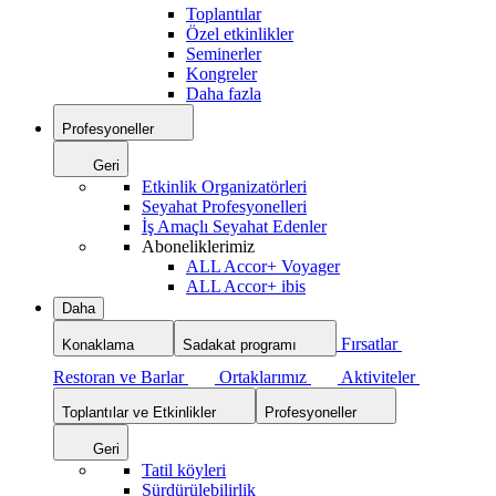
Toplantılar
Özel etkinlikler
Seminerler
Kongreler
Daha fazla
Profesyoneller
Geri
Etkinlik Organizatörleri
Seyahat Profesyonelleri
İş Amaçlı Seyahat Edenler
Aboneliklerimiz
ALL Accor+ Voyager
ALL Accor+ ibis
Daha
Fırsatlar
Konaklama
Sadakat programı
Restoran ve Barlar
Ortaklarımız
Aktiviteler
Toplantılar ve Etkinlikler
Profesyoneller
Geri
Tatil köyleri
Sürdürülebilirlik