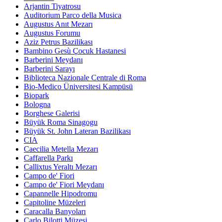
Arjantin Tiyatrosu
Auditorium Parco della Musica
Augustus Anıt Mezarı
Augustus Forumu
Aziz Petrus Bazilikası
Bambino Gesù Çocuk Hastanesi
Barberini Meydanı
Barberini Sarayı
Biblioteca Nazionale Centrale di Roma
Bio-Medico Üniversitesi Kampüsü
Biopark
Bologna
Borghese Galerisi
Büyük Roma Sinagogu
Büyük St. John Lateran Bazilikası
CIA
Caecilia Metella Mezarı
Caffarella Parkı
Callixtus Yeraltı Mezarı
Campo de' Fiori
Campo de' Fiori Meydanı
Capannelle Hipodromu
Capitoline Müzeleri
Caracalla Banyoları
Carlo Bilotti Müzesi