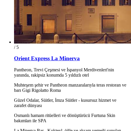
/ 5
Orient Express La Minerva
Pantheon, Trevi Çeşmesi ve İspanyol Merdivenleri'nin
yanında, rakipsiz konumda 5 yıldızlı otel
Muhteşem şehir ve Pantheon manzaralarıyla teras restoran ve
barı Gigi Rigolatto Roma
Güzel Odalar, Süitler, İmza Süitler - kusursuz hizmet ve
zarafet dünyası
Osmanlı hamam ritüelleri ve dönüştürücü Furtuna Skin
bakımları ile SPA
La Minerva Bar - Kokteyl, öğle ve akşam yemeği sunulan