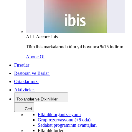
ALL Accor+ ibis
Tüm ibis markalarında tüm yıl boyunca %15 indirim.
Abone Ol
Fırsatlar
Restoran ve Barlar
Ortaklarımız
Aktiviteler
Toplantılar ve Etkinlikler
Geri
Etkinlik organizasyonu
Grup rezervasyonu (+8 oda)
Sadakat programının avantajları
Etkinlik türleri