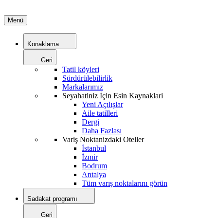
Menü
Konaklama
Geri
Tatil köyleri
Sürdürülebilirlik
Markalarımız
Seyahatiniz İçin Esin Kaynaklari
Yeni Açılışlar
Aile tatilleri
Dergi
Daha Fazlası
Variş Noktanizdaki Oteller
İstanbul
İzmir
Bodrum
Antalya
Tüm varış noktalarını görün
Sadakat programı
Geri