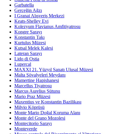
Garbatella
Gerçeğin Ağzı
I Granai Alışveriş Merkezi
Keats-Shelley Evi
Kolezyum Flavianus Amfitiyatrosu
Kongre Sarayı
Konstantin Takı
Kurtuluş Müzesi
Kutsal Melek Kalesi
Lateran Sarayı
Lido di Ostia
Lupercal
MAXXI 21. Yüzyıl Sanatı Ulusal Müzesi
Malta Şövalyeleri Meydanı
Mamertine Hapishanesi
Marcellus Tiyatrosu
Marcus Aurelius Sütunu
Mario Praz Müzesi
Maxentius ve Konstantin Bazilikası
Milvio Köprüsü
Monte Mario Doğal Koruma Alanı
Monte del Grano Mozolesi
Montecitorio Sarayı
Monteverde