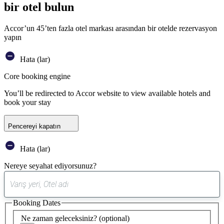
bir otel bulun
Accor’un 45’ten fazla otel markası arasından bir otelde rezervasyon
yapın
Hata (lar)
Core booking engine
You’ll be redirected to Accor website to view available hotels and
book your stay
Pencereyi kapatın
Hata (lar)
Nereye seyahat ediyorsunuz?
0
öneri
Booking Dates
bulundu
Ne zaman geleceksiniz?
(optional)