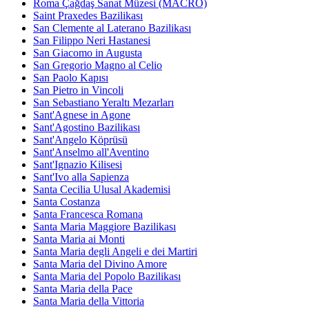
Roma Çağdaş Sanat Müzesi (MACRO)
Saint Praxedes Bazilikası
San Clemente al Laterano Bazilikası
San Filippo Neri Hastanesi
San Giacomo in Augusta
San Gregorio Magno al Celio
San Paolo Kapısı
San Pietro in Vincoli
San Sebastiano Yeraltı Mezarları
Sant'Agnese in Agone
Sant'Agostino Bazilikası
Sant'Angelo Köprüsü
Sant'Anselmo all'Aventino
Sant'Ignazio Kilisesi
Sant'Ivo alla Sapienza
Santa Cecilia Ulusal Akademisi
Santa Costanza
Santa Francesca Romana
Santa Maria Maggiore Bazilikası
Santa Maria ai Monti
Santa Maria degli Angeli e dei Martiri
Santa Maria del Divino Amore
Santa Maria del Popolo Bazilikası
Santa Maria della Pace
Santa Maria della Vittoria