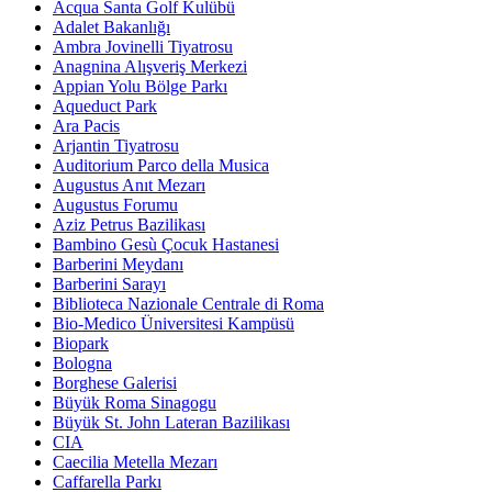
Acqua Santa Golf Kulübü
Adalet Bakanlığı
Ambra Jovinelli Tiyatrosu
Anagnina Alışveriş Merkezi
Appian Yolu Bölge Parkı
Aqueduct Park
Ara Pacis
Arjantin Tiyatrosu
Auditorium Parco della Musica
Augustus Anıt Mezarı
Augustus Forumu
Aziz Petrus Bazilikası
Bambino Gesù Çocuk Hastanesi
Barberini Meydanı
Barberini Sarayı
Biblioteca Nazionale Centrale di Roma
Bio-Medico Üniversitesi Kampüsü
Biopark
Bologna
Borghese Galerisi
Büyük Roma Sinagogu
Büyük St. John Lateran Bazilikası
CIA
Caecilia Metella Mezarı
Caffarella Parkı