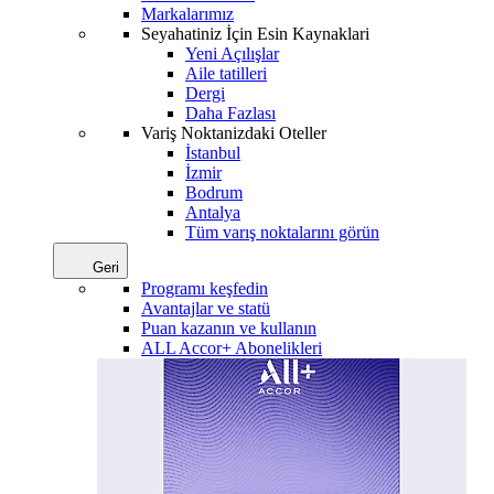
Markalarımız
Seyahatiniz İçin Esin Kaynaklari
Yeni Açılışlar
Aile tatilleri
Dergi
Daha Fazlası
Variş Noktanizdaki Oteller
İstanbul
İzmir
Bodrum
Antalya
Tüm varış noktalarını görün
Geri
Programı keşfedin
Avantajlar ve statü
Puan kazanın ve kullanın
ALL Accor+ Abonelikleri