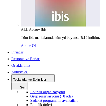
ALL Accor+ ibis
Tüm ibis markalarında tüm yıl boyunca %15 indirim.
Abone Ol
Fırsatlar
Restoran ve Barlar
Ortaklarımız
Aktiviteler
Toplantılar ve Etkinlikler
Geri
Etkinlik organizasyonu
Grup rezervasyonu (+8 oda)
Sadakat programının avantajları
Etkinlik türleri