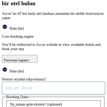
bir otel bulun
Accor’un 45’ten fazla otel markası arasından bir otelde rezervasyon
yapın
Hata (lar)
Core booking engine
You’ll be redirected to Accor website to view available hotels and
book your stay
Pencereyi kapatın
Hata (lar)
Nereye seyahat ediyorsunuz?
0
öneri
Booking Dates
bulundu
Ne zaman geleceksiniz?
(optional)