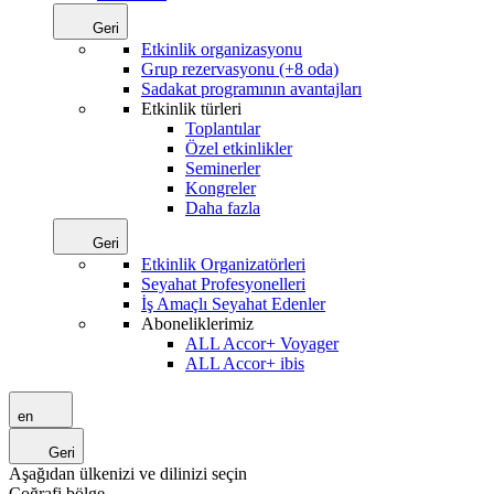
Geri
Etkinlik organizasyonu
Grup rezervasyonu (+8 oda)
Sadakat programının avantajları
Etkinlik türleri
Toplantılar
Özel etkinlikler
Seminerler
Kongreler
Daha fazla
Geri
Etkinlik Organizatörleri
Seyahat Profesyonelleri
İş Amaçlı Seyahat Edenler
Aboneliklerimiz
ALL Accor+ Voyager
ALL Accor+ ibis
en
Geri
Aşağıdan ülkenizi ve dilinizi seçin
Coğrafi bölge