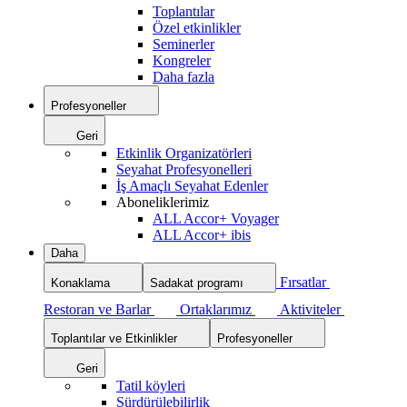
Toplantılar
Özel etkinlikler
Seminerler
Kongreler
Daha fazla
Profesyoneller
Geri
Etkinlik Organizatörleri
Seyahat Profesyonelleri
İş Amaçlı Seyahat Edenler
Aboneliklerimiz
ALL Accor+ Voyager
ALL Accor+ ibis
Daha
Fırsatlar
Konaklama
Sadakat programı
Restoran ve Barlar
Ortaklarımız
Aktiviteler
Toplantılar ve Etkinlikler
Profesyoneller
Geri
Tatil köyleri
Sürdürülebilirlik