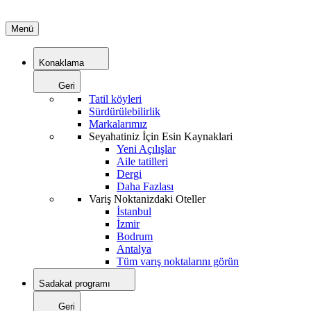
Menü
Konaklama
Geri
Tatil köyleri
Sürdürülebilirlik
Markalarımız
Seyahatiniz İçin Esin Kaynaklari
Yeni Açılışlar
Aile tatilleri
Dergi
Daha Fazlası
Variş Noktanizdaki Oteller
İstanbul
İzmir
Bodrum
Antalya
Tüm varış noktalarını görün
Sadakat programı
Geri